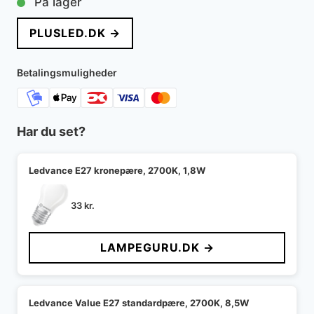
På lager
pris
pris
PLUSLED.DK →
var:
er:
59 kr..
29 kr..
Betalingsmuligheder
Har du set?
Ledvance E27 kronepære, 2700K, 1,8W
33
kr.
LAMPEGURU.DK →
Ledvance Value E27 standardpære, 2700K, 8,5W