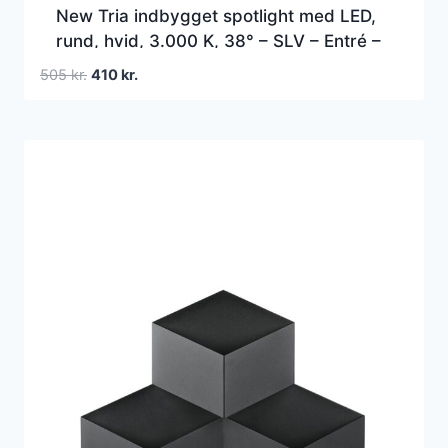
New Tria indbygget spotlight med LED,
rund, hvid, 3.000 K, 38° – SLV – Entré –
Aluminium – Med én lyskilde
Den
Den
505
kr.
410
kr.
oprindelige
aktuelle
pris
pris
var:
er:
505 kr..
410 kr..