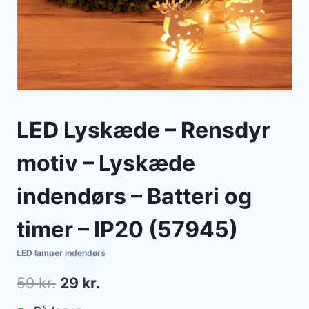
LED Lyskæde – Rensdyr
motiv – Lyskæde
indendørs – Batteri og
timer – IP20 (57945)
LED lamper indendørs
Den
Den
59
kr.
29
kr.
oprindelige
aktuelle