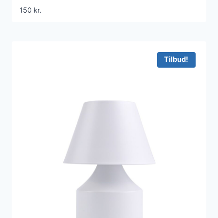
IP20 indendørs
150
kr.
Tilbud!