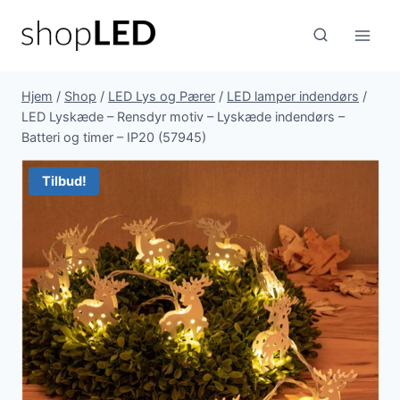
Fortsæt
til
indhold
Hjem
/
Shop
/
LED Lys og Pærer
/
LED lamper indendørs
/
LED Lyskæde – Rensdyr motiv – Lyskæde indendørs –
Batteri og timer – IP20 (57945)
Tilbud!