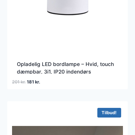
Opladelig LED bordlampe – Hvid, touch
dæmpbar, 3i1, IP20 indendørs
Den
Den
201
kr.
181
kr.
oprindelige
aktuelle
pris
pris
var:
er:
201 kr..
181 kr..
Tilbud!