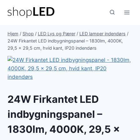
Fortsæt
til
indhold
Hjem
/
Shop
/
LED Lys og Pærer
/
LED lamper indendørs
/
24W Firkantet LED indbygningspanel – 1830lm, 4000K,
29,5 x 29,5 cm, hvid kant, IP20 indendørs
24W Firkantet LED
indbygningspanel –
1830lm, 4000K, 29,5 x