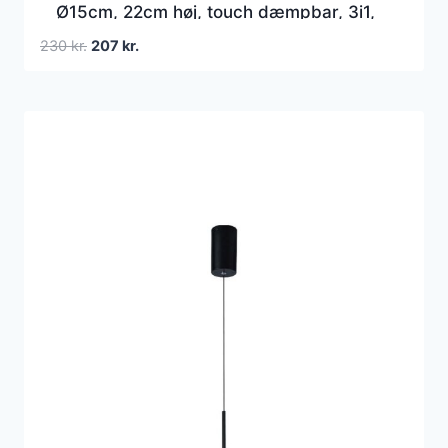
Ø15cm, 22cm høj, touch dæmpbar, 3i1,
IP20 indendørs
Den
Den
230
kr.
207
kr.
oprindelige
aktuelle
pris
pris
var:
er:
230 kr..
207 kr..