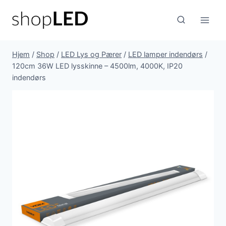
Fortsæt
til
indhold
Hjem
/
Shop
/
LED Lys og Pærer
/
LED lamper indendørs
/
120cm 36W LED lysskinne – 4500lm, 4000K, IP20
indendørs