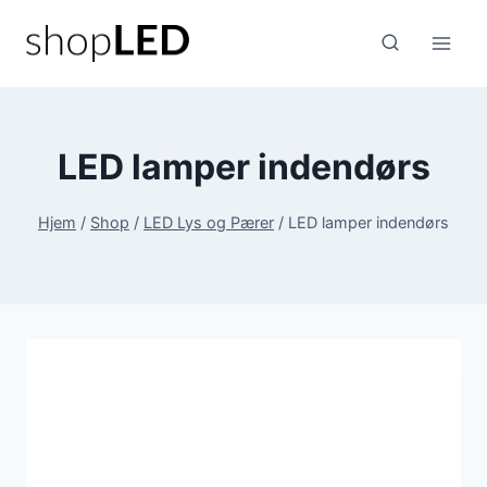
Fortsæt
til
indhold
LED lamper indendørs
Hjem
/
Shop
/
LED Lys og Pærer
/
LED lamper indendørs