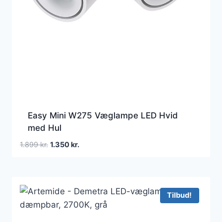
Easy Mini W275 Væglampe LED Hvid
med Hul
Den
Den
1.899
kr.
1.350
kr.
oprindelige
aktuelle
pris
pris
var:
er:
1.899 kr..
1.350 kr..
Tilbud!