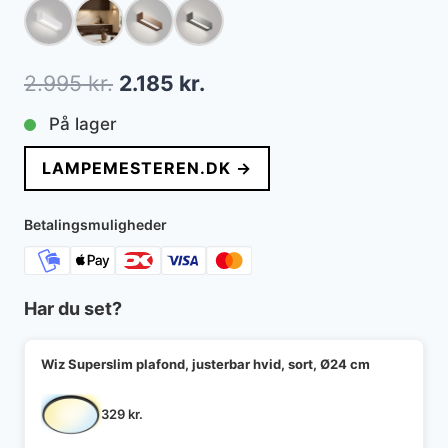
Den
Den
2.995
kr.
2.185
kr.
oprindelige
aktuelle
På lager
pris
pris
LAMPEMESTEREN.DK →
var:
er:
2.995 kr..
2.185 kr..
Betalingsmuligheder
Har du set?
Wiz Superslim plafond, justerbar hvid, sort, Ø24 cm
329
kr.