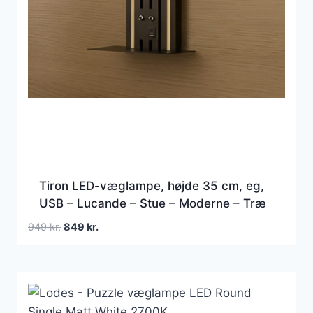
Tiron LED-væglampe, højde 35 cm, eg,
USB – Lucande – Stue – Moderne – Træ
– Med én lyskilde
Den
Den
949
kr.
849
kr.
oprindelige
aktuelle
pris
pris
var:
er:
949 kr..
849 kr..