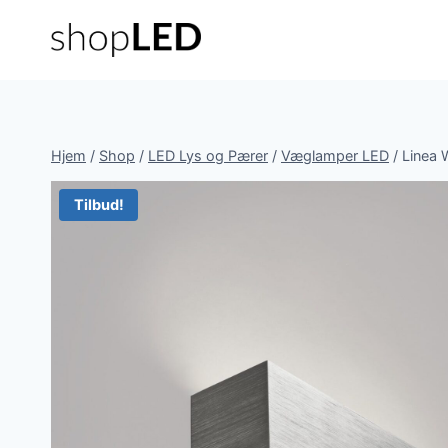
Fortsæt
til
indhold
Hjem
/
Shop
/
LED Lys og Pærer
/
Væglamper LED
/
Linea 
Tilbud!