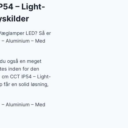
54 – Light-
yskilder
n Væglamper LED? Så er
n – Aluminium – Med
r du også en meget
ftes inden for den
 cm CCT IP54 – Light-
 får en solid løsning,
n – Aluminium – Med