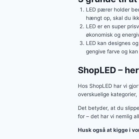
LED pærer holder bed
hængt op, skal du ikk
LED er en super prisv
økonomisk og energive
LED kan designes og j
gengive farve og kan 
ShopLED – her 
Hos ShopLED har vi gjort
overskuelige kategorier,
Det betyder, at du slipp
for – det har vi nemlig al
Husk også at kigge i v