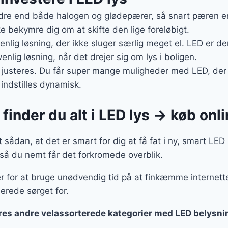
re end både halogen og glødepærer, så snart pæren er 
e bekymre dig om at skifte den lige foreløbigt.
enlig løsning, der ikke sluger særlig meget el. LED er d
nlig løsning, når det drejer sig om lys i boligen.
usteres. Du får super mange muligheder med LED, der er
indstilles dynamisk.
finder du alt i LED lys → køb onl
 sådan, at det er smart for dig at få fat i ny, smart LE
 så du nemt får det forkromede overblik.
er for at bruge unødvendig tid på at finkæmme internette
lerede sørget for.
ores andre velassorterede kategorier med LED belysni