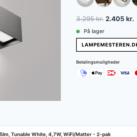
Den
3.295
kr.
2.405
kr.
oprindelig
a
På lager
pris
p
LAMPEMESTEREN.D
var:
e
3.295 kr..
2
Betalingsmuligheder
lm, Tunable White, 4,7W, WiFi/Matter - 2-pak