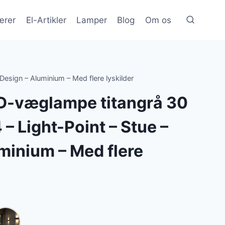
ærer
El-Artikler
Lamper
Blog
Om os
esign – Aluminium – Med flere lyskilder
D-væglampe titangrå 30
– Light-Point – Stue –
minium – Med flere