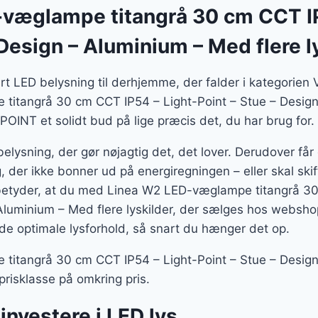
væglampe titangrå 30 cm CCT IP
 Design – Aluminium – Med flere l
art LED belysning til derhjemme, der falder i kategorie
titangrå 30 cm CCT IP54 – Light-Point – Stue – Desig
-POINT et solidt bud på lige præcis det, du har brug for.
belysning, der gør nøjagtig det, det lover. Derudover få
, der ikke bonner ud på energiregningen – eller skal ski
betyder, at du med Linea W2 LED-væglampe titangrå 30
Aluminium – Med flere lyskilder, der sælges hos webshop
de optimale lysforhold, så snart du hænger det op.
titangrå 30 cm CCT IP54 – Light-Point – Stue – Desig
n prisklasse på omkring pris.
 investere i LED lys