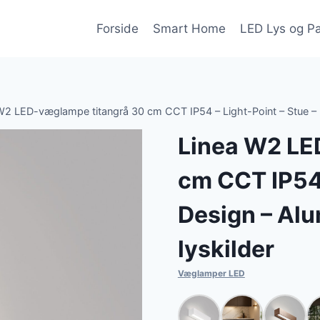
Forside
Smart Home
LED Lys og P
W2 LED-væglampe titangrå 30 cm CCT IP54 – Light-Point – Stue – D
Linea W2 LE
cm CCT IP54 
Design – Alu
lyskilder
Væglamper LED