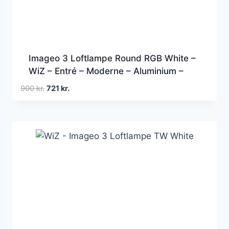
Imageo 3 Loftlampe Round RGB White –
WiZ – Entré – Moderne – Aluminium –
Med flere lyskilder
Den
Den
900
kr.
721
kr.
oprindelige
aktuelle
pris
pris
var:
er:
900 kr..
721 kr..