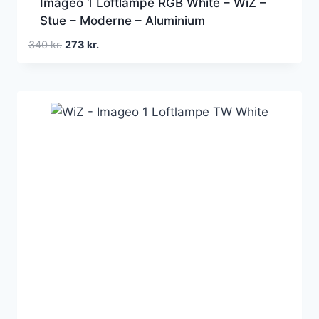
Imageo 1 Loftlampe RGB White – WiZ –
Stue – Moderne – Aluminium
Den
Den
340
kr.
273
kr.
oprindelige
aktuelle
pris
pris
var:
er:
340 kr..
273 kr..