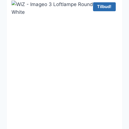
820 kr..
657 kr..
Tilbud!