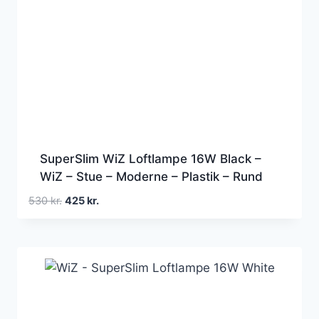
SuperSlim WiZ Loftlampe 16W Black –
WiZ – Stue – Moderne – Plastik – Rund
Den
Den
530
kr.
425
kr.
oprindelige
aktuelle
pris
pris
var:
er:
530 kr..
425 kr..