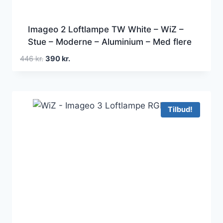
Imageo 2 Loftlampe TW White – WiZ –
Stue – Moderne – Aluminium – Med flere
lyskilder
Den
Den
446
kr.
390
kr.
oprindelige
aktuelle
pris
pris
var:
er:
446 kr..
390 kr..
Tilbud!