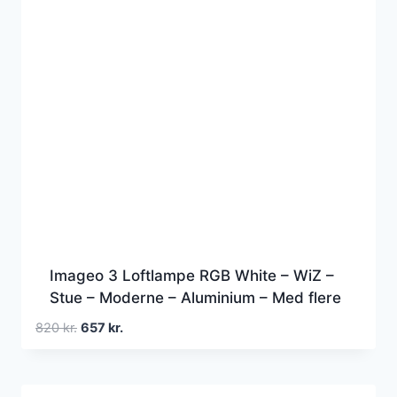
Imageo 3 Loftlampe RGB White – WiZ –
Stue – Moderne – Aluminium – Med flere
lyskilder
Den
Den
820
kr.
657
kr.
oprindelige
aktuelle
pris
pris
var:
er: