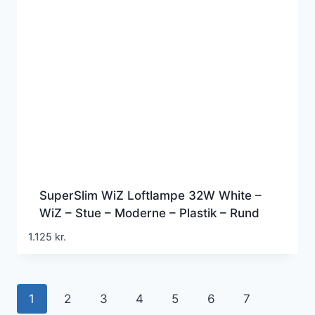
SuperSlim WiZ Loftlampe 32W White –
WiZ – Stue – Moderne – Plastik – Rund
1.125
kr.
1
2
3
4
5
6
7