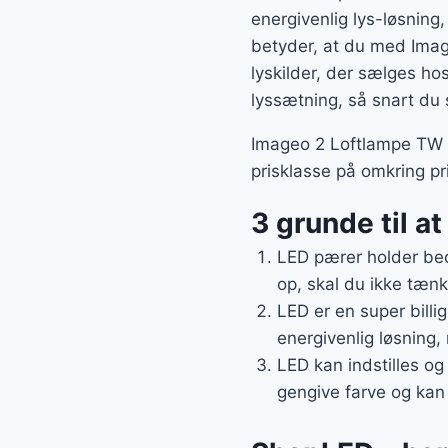
energivenlig lys-løsning,
betyder, at du med Ima
lyskilder, der sælges ho
lyssætning, så snart du 
Imageo 2 Loftlampe TW W
prisklasse på omkring pr
3 grunde til a
LED pærer holder bed
op, skal du ikke tænk
LED er en super billi
energivenlig løsning, 
LED kan indstilles og
gengive farve og kan