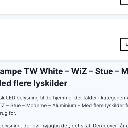
lampe TW White – WiZ – Stue – 
d flere lyskilder
tisk LED belysning til derhjemme, der falder i kategorien
Z – Stue – Moderne – Aluminium – Med flere lyskilder fr
rug for.
belysning, der gør nøjagtig det, det skal. Derudover få