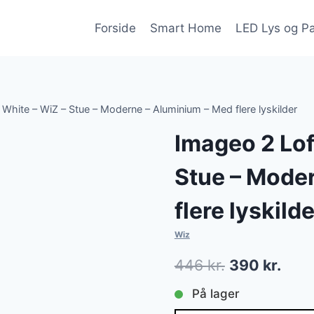
Forside
Smart Home
LED Lys og P
hite – WiZ – Stue – Moderne – Aluminium – Med flere lyskilder
Imageo 2 Lo
Stue – Mode
flere lyskilde
Wiz
Den
Den
446
kr.
390
kr.
oprindelige
aktu
På lager
pris
pris