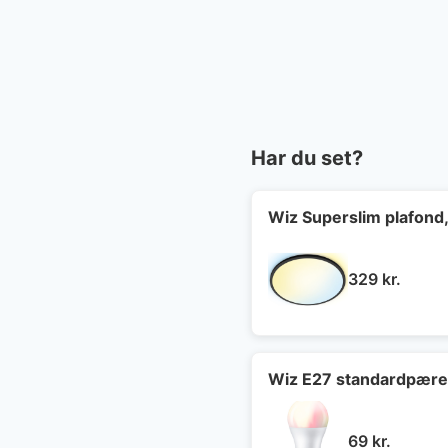
Har du set?
Wiz Superslim plafond,
329
kr.
Wiz E27 standardpær
69
kr.