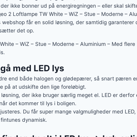
 der ikke bonner ud på energiregningen – eller skal skifte
geo 2 Loftlampe TW White – WiZ – Stue – Moderne – Alu
s webshop får en solid løsning, der samtidig garanterer
sætter det op.
hite – WiZ – Stue – Moderne – Aluminium – Med flere lys
is.
t gå med LED lys
re end både halogen og glødepærer, så snart pæren er s
e på at udskifte den lige foreløbigt.
g løsning, der ikke bruger særlig meget el. LED er derfor 
når det kommer til lys i boligen.
 justeres. Du får super mange valgmuligheder med LED, d
 fintunes dynamisk.