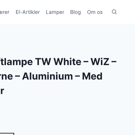
ærer
El-Artikler
Lamper
Blog
Om os
ftlampe TW White – WiZ –
rne – Aluminium – Med
r
elle