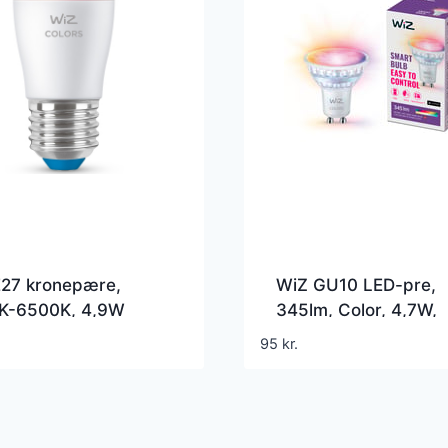
E27 kronepære,
WiZ GU10 LED-pre,
K-6500K, 4,9W
345lm, Color, 4,7W,
WiFi/Matter
95
kr.