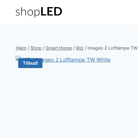
Fortsæt
til
indhold
Hjem
/
Shop
/
Smart Home
/
Wiz
/
Imageo 2 Loftlampe TW W
Tilbud!