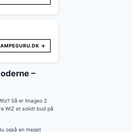
LAMPEGURU.DK →
Moderne –
 Wiz? Så er Imageo 2
a WiZ et solidt bud på
r du også en meget