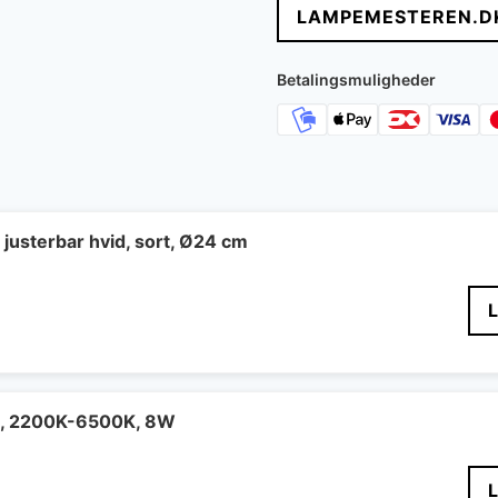
LAMPEMESTEREN.D
var:
er:
446 kr..
390 k
Betalingsmuligheder
 justerbar hvid, sort, Ø24 cm
e, 2200K-6500K, 8W