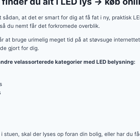
finder du alt i LED lys → køb onl
sådan, at det er smart for dig at få fat i ny, praktisk LE
 så du nemt får det forkromede overblik.
r at bruge urimelig meget tid på at støvsuge internettet 
de gjort for dig.
andre velassorterede kategorier med LED belysning:
s
s
 i stuen, skal der lyses op foran din bolig, eller har du f