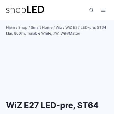
Fortsæt
til
indhold
Hjem
/
Shop
/
Smart Home
/
Wiz
/
WiZ E27 LED-pre, ST64
klar, 806lm, Tunable White, 7W, WiFi/Matter
WiZ E27 LED-pre, ST64