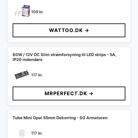
109
kr.
WATTOO.DK →
60W / 12V DC Slim strømforsyning til LED strips - 5A,
IP20 indendørs
117
kr.
MRPERFECT.DK →
Tube Mini Opal 55mm Dekorring - SG Armaturen
117
kr.