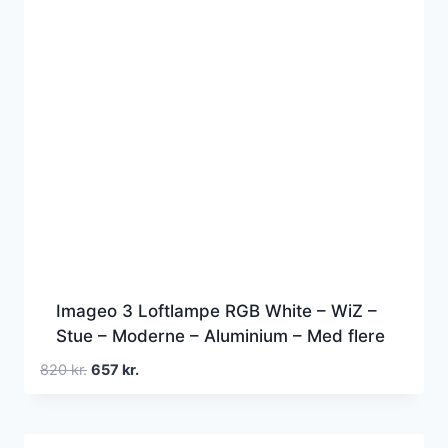
Imageo 3 Loftlampe RGB White – WiZ –
Stue – Moderne – Aluminium – Med flere
lyskilder
Den
Den
820
kr.
657
kr.
oprindelige
aktuelle
pris
pris
var:
er: