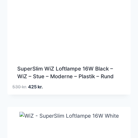
SuperSlim WiZ Loftlampe 16W Black –
WiZ – Stue – Moderne – Plastik – Rund
Den
Den
530
kr.
425
kr.
oprindelige
aktuelle
pris
pris
var:
er:
530 kr..
425 kr..