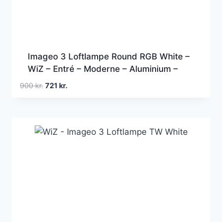
Imageo 3 Loftlampe Round RGB White –
WiZ – Entré – Moderne – Aluminium –
Med flere lyskilder
Den
Den
900
kr.
721
kr.
oprindelige
aktuelle
pris
pris
var:
er:
900 kr..
721 kr..