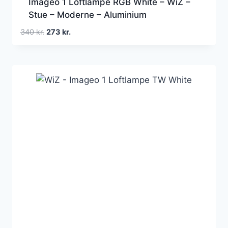
Imageo 1 Loftlampe RGB White – WiZ –
Stue – Moderne – Aluminium
Den
Den
340
kr.
273
kr.
oprindelige
aktuelle
pris
pris
var:
er:
340 kr..
273 kr..