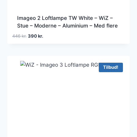
Imageo 2 Loftlampe TW White – WiZ –
Stue – Moderne – Aluminium – Med flere
lyskilder
Den
Den
446
kr.
390
kr.
oprindelige
aktuelle
pris
pris
var:
er:
446 kr..
390 kr..
Tilbud!