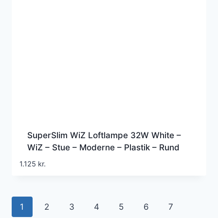
SuperSlim WiZ Loftlampe 32W White –
WiZ – Stue – Moderne – Plastik – Rund
1.125
kr.
1
2
3
4
5
6
7