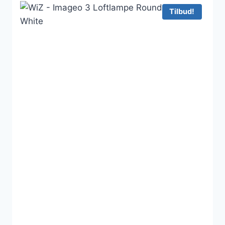
820 kr..
657 kr..
Tilbud!