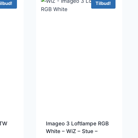
ilbud!
Tilbud!
 TW
Imageo 3 Loftlampe RGB
White – WiZ – Stue –