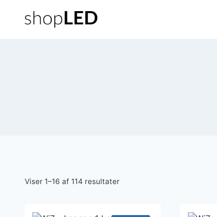
Fortsæt
til
indhold
Viser 1–16 af 114 resultater