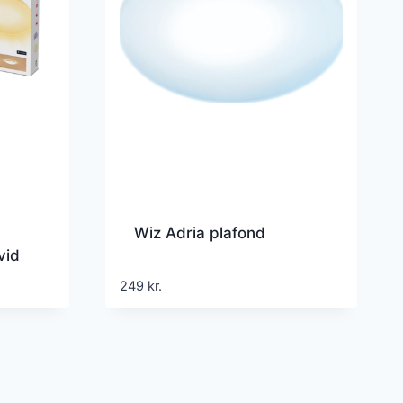
Wiz Adria plafond
vid
00K
249
kr.