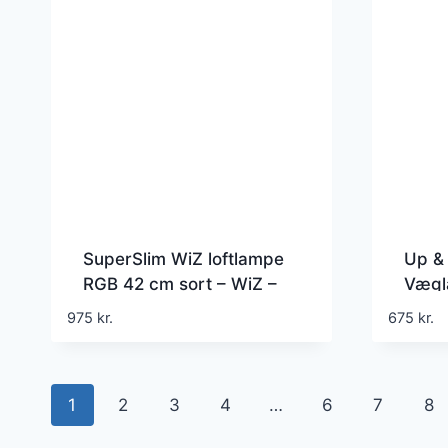
SuperSlim WiZ loftlampe
Up &
RGB 42 cm sort – WiZ –
Vægl
Stue – Moderne – Plastik –
WiZ 
975
kr.
675
kr.
Rund
Moder
flere 
1
2
3
4
…
6
7
8