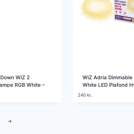
 Down WiZ 2
WiZ Adria Dimmable
ampe RGB White –
White LED Plafond H
Up&Down – Stue –
Ø32 cm 1600 lm 27
240
kr.
ne – Plastik – Med
lyskilder
→