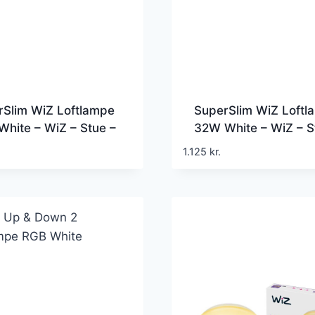
rSlim WiZ Loftlampe
SuperSlim WiZ Loftl
hite – WiZ – Stue –
32W White – WiZ – S
ne – Plastik – Rund
Moderne – Plastik – 
1.125
kr.