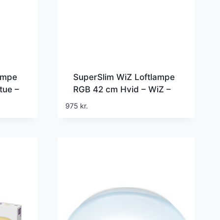
ampe
SuperSlim WiZ Loftlampe
tue –
RGB 42 cm Hvid – WiZ –
Rund
Stue – Moderne – Plastik –
975
kr.
Rund