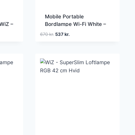
Mobile Portable
WiZ –
Bordlampe Wi-Fi White –
WiZ – Stue – Moderne –
Den
Den
670
kr.
537
kr.
re
Plastik
oprindelige
aktuelle
pris
pris
var:
er:
670 kr..
537 kr..