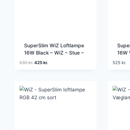
SuperSlim WiZ Loftlampe
Supe
16W Black – WiZ – Stue –
16W W
Moderne – Plastik – Rund
Moder
Den
Den
530
kr.
425
kr.
525
kr.
oprindelige
aktuelle
pris
pris
var:
er:
530 kr..
425 kr..