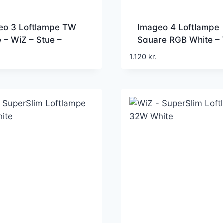
eo 3 Loftlampe TW
Imageo 4 Loftlampe
 – WiZ – Stue –
Square RGB White – 
rne – Aluminium –
Entré – Moderne –
1.120
kr.
lere lyskilder
Aluminium – Med fle
lyskilder