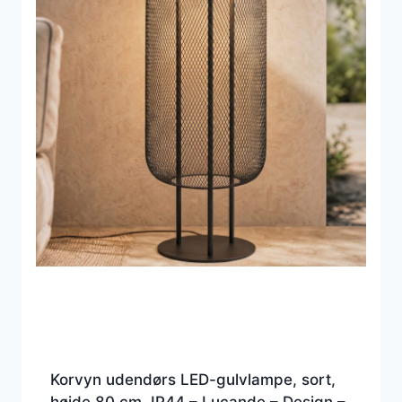
Korvyn udendørs LED-gulvlampe, sort,
højde 80 cm, IP44 – Lucande – Design –