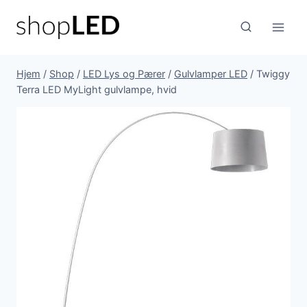
Fortsæt
til
indhold
Hjem
/
Shop
/
LED Lys og Pærer
/
Gulvlamper LED
/
Twiggy
Terra LED MyLight gulvlampe, hvid