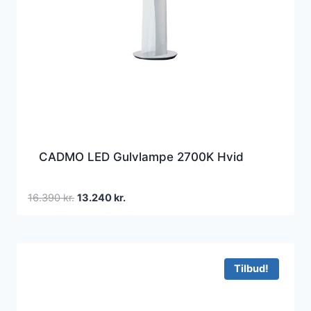
CADMO LED Gulvlampe 2700K Hvid
Den
Den
16.390
kr.
13.240
kr.
oprindelige
aktuelle
pris
pris
var:
er:
16.390 kr..
13.240 kr..
Tilbud!