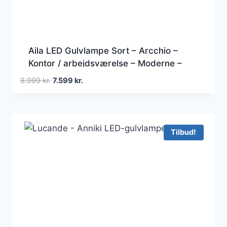
Aila LED Gulvlampe Sort – Arcchio –
Kontor / arbejdsværelse – Moderne –
Aluminium
Den
Den
8.999
kr.
7.599
kr.
oprindelige
aktuelle
pris
pris
var:
er:
8.999 kr..
7.599 kr..
Tilbud!