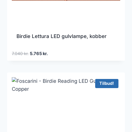
Birdie Lettura LED gulvlampe, kobber
Den
Den
7.040
kr.
5.765
kr.
oprindelige
aktuelle
pris
pris
var:
er:
7.040 kr..
5.765 kr..
Tilbud!