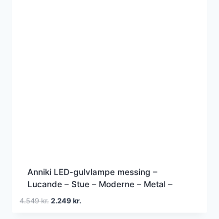
Anniki LED-gulvlampe messing –
Lucande – Stue – Moderne – Metal –
Rund
Den
Den
4.549
kr.
2.249
kr.
oprindelige
aktuelle