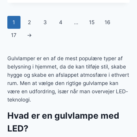
oprindelige
aktuelle
pris
pris
var:
er:
1
2
3
4
…
15
16
6.845 kr..
5.765 kr..
17
→
Gulvlamper er en af de mest populære typer af
belysning i hjemmet, da de kan tilføje stil, skabe
hygge og skabe en afslappet atmosfære i ethvert
rum. Men at vælge den rigtige gulvlampe kan
være en udfordring, især når man overvejer LED-
teknologi.
Hvad er en gulvlampe med
LED?