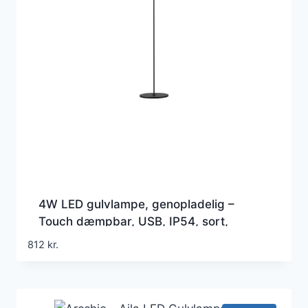
4W LED gulvlampe, genopladelig –
Touch dæmpbar, USB, IP54, sort,
højdejusterbar 50-130cm, inkl. lyskilde
812
kr.