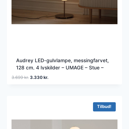
Audrey LED-gulvlampe, messingfarvet,
128 cm, 4 lyskilder – UMAGE – Stue –
Design – Metal – Med flere lyskilder
Den
Den
3.699
kr.
3.330
kr.
oprindelige
aktuelle
pris
pris
var:
er:
3.699 kr..
3.330 kr..
Tilbud!