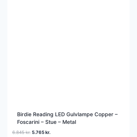
Birdie Reading LED Gulvlampe Copper –
Foscarini – Stue – Metal
Den
Den
6.845
kr.
5.765
kr.