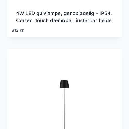
4W LED gulvlampe, genopladelig – IP54,
Corten, touch dæmpbar, justerbar højde
50-130cm, USB-opladning
812
kr.