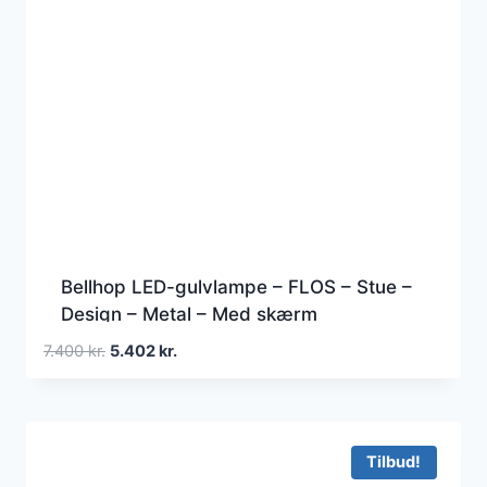
Bellhop LED-gulvlampe – FLOS – Stue –
Design – Metal – Med skærm
Den
Den
7.400
kr.
5.402
kr.
oprindelige
aktuelle
pris
pris
var:
er:
7.400 kr..
5.402 kr..
Tilbud!