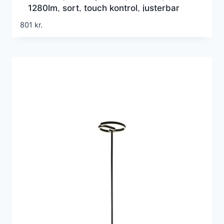
1280lm, sort, touch kontrol, justerbar
CCT, flicker free
801
kr.