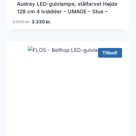
Audrey LED-gulvlampe, stålfarvet Højde
128 cm 4 lyskilder – UMAGE – Stue –
Design – Metal – Med flere lyskilder
Den
Den
3.699
kr.
3.330
kr.
oprindelige
aktuelle
pris
pris
var:
er:
3.699 kr..
3.330 kr..
Tilbud!