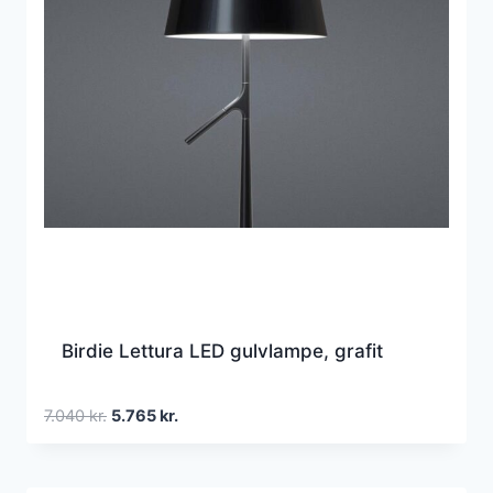
Birdie Lettura LED gulvlampe, grafit
Den
Den
7.040
kr.
5.765
kr.
oprindelige
aktuelle
pris
pris
var:
er: