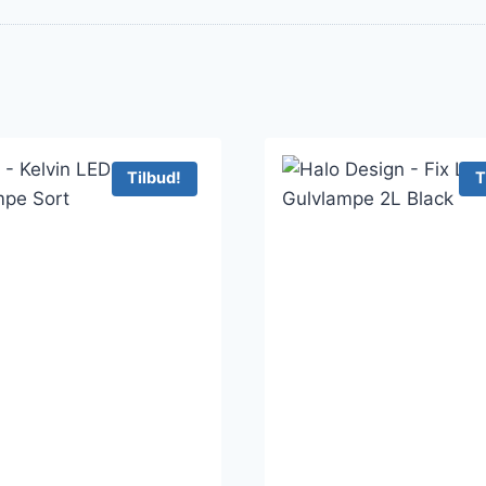
Tilbud!
T