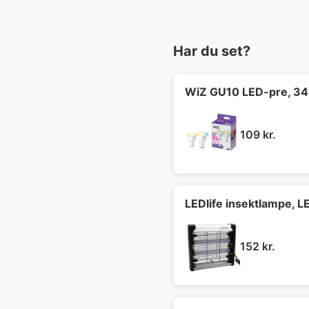
Har du set?
WiZ GU10 LED-pre, 345
109
kr.
LEDlife insektlampe, 
152
kr.