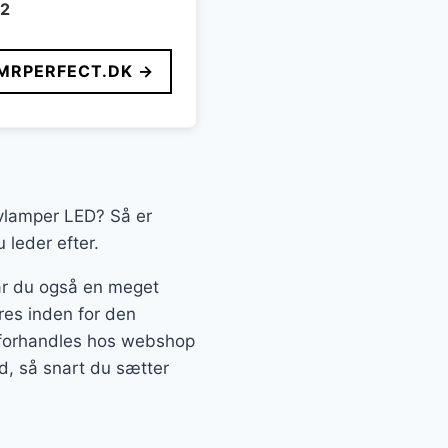
m2
MRPERFECT.DK →
ulvlamper LED? Så er
 leder efter.
får du også en meget
res inden for den
 forhandles hos webshop
ld, så snart du sætter