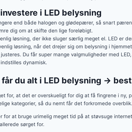
t investere i LED belysning
gere end både halogen og glødepærer, så snart pæren er
mre dig om at skifte den lige foreløbigt.
enlig løsning, der ikke sluger særlig meget el. LED er d
nlig løsning, når det drejer sig om belysning i hjemmet
justeres. Du får super mange valgmuligheder med LED, d
indstilles dynamisk.
får du alt i LED belysning → besti
 for, at det er overskueligt for dig at få fingrene i ny, 
ige kategorier, så du nemt får det forkromede overblik
r for at bruge urimelig meget tid på at støvsuge internet
allerede sørget for.