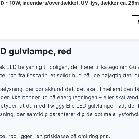
LED - 10W, indendørs/overdækket, UV-lys, dækker ca. 25
ED gulvlampe, rød
isk LED belysning til boligen, der hører til kategorien G
, rød fra Foscarini et solidt bud på lige nøjagtig det, du
belysning, der gør akkurat det, det skal. I mellemtiden 
, der ikke bonner ud på energiregningen – eller skal ænd
etyder, at du med Twiggy Elle LED gulvlampe, rød, der
øsning, der samtidig garanterer dig de optimale lysforho
e, rød ligger i en prisklasse på omkring pris.