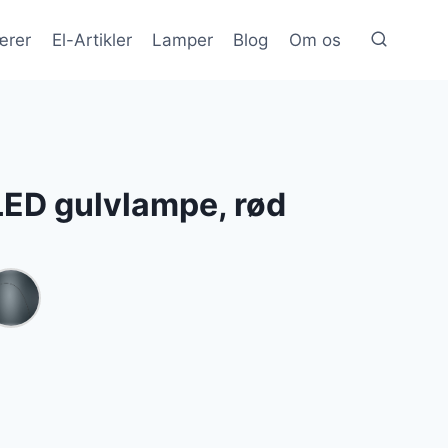
ærer
El-Artikler
Lamper
Blog
Om os
LED gulvlampe, rød