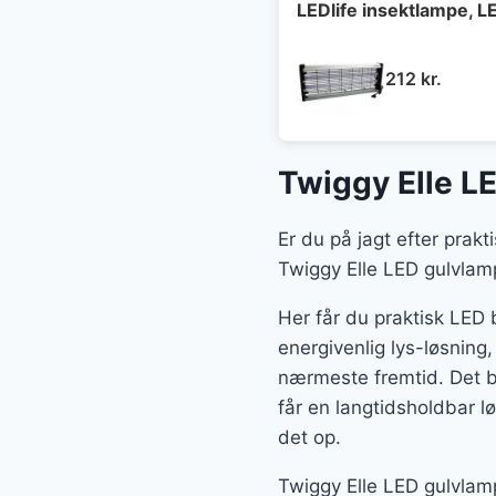
LEDlife insektlampe, 
212
kr.
Twiggy Elle L
Er du på jagt efter prakt
Twiggy Elle LED gulvlampe
Her får du praktisk LED 
energivenlig lys-løsning
nærmeste fremtid. Det b
får en langtidsholdbar l
det op.
Twiggy Elle LED gulvlamp