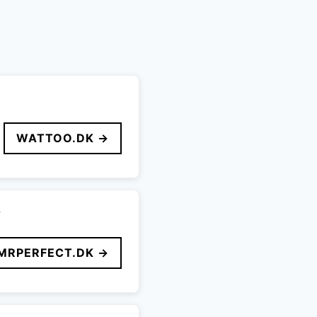
WATTOO.DK →
2
MRPERFECT.DK →