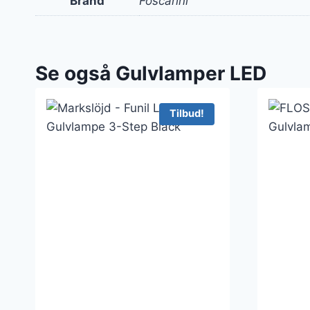
Brand
Foscarini
Se også Gulvlamper LED
Tilbud!