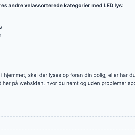
res andre velassorterede kategorier med LED lys:
s
s
e i hjemmet, skal der lyses op foran din bolig, eller har d
dt her på websiden, hvor du nemt og uden problemer spo