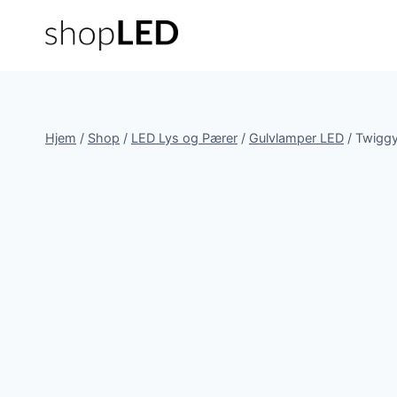
Fortsæt
til
indhold
Hjem
/
Shop
/
LED Lys og Pærer
/
Gulvlamper LED
/
Twiggy