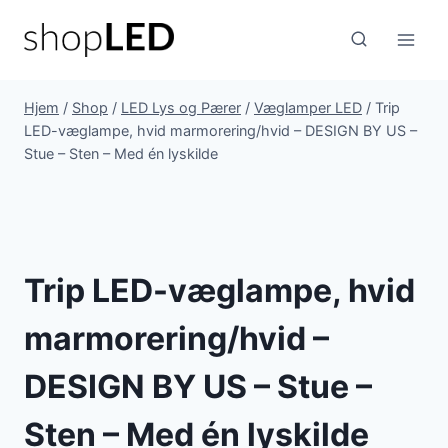
Fortsæt
til
indhold
Hjem
/
Shop
/
LED Lys og Pærer
/
Væglamper LED
/
Trip
LED-væglampe, hvid marmorering/hvid – DESIGN BY US –
Stue – Sten – Med én lyskilde
Trip LED-væglampe, hvid
marmorering/hvid –
DESIGN BY US – Stue –
Sten – Med én lyskilde