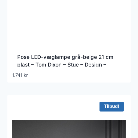
Pose LED-væglampe grå-beige 21 cm
plast – Tom Dixon – Stue – Design –
Metal – Med én lyskilde
1.741
kr.
Tilbud!