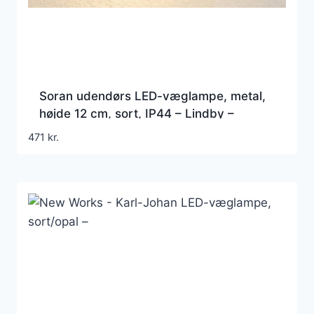
Soran udendørs LED-væglampe, metal,
højde 12 cm, sort, IP44 – Lindby –
Moderne – Med én lyskilde
471
kr.