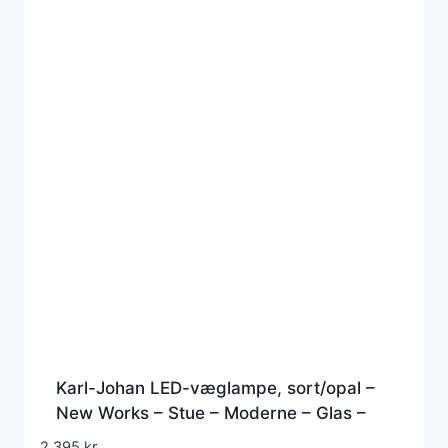
Karl-Johan LED-væglampe, sort/opal –
New Works – Stue – Moderne – Glas –
Med én lyskilde
2.395
kr.