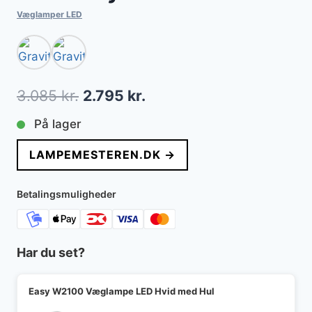
Væglamper LED
Den
Den
3.085
kr.
2.795
kr.
oprindelige
aktuelle
På lager
pris
pris
LAMPEMESTEREN.DK →
var:
er:
3.085 kr..
2.795 kr..
Betalingsmuligheder
Har du set?
Easy W2100 Væglampe LED Hvid med Hul