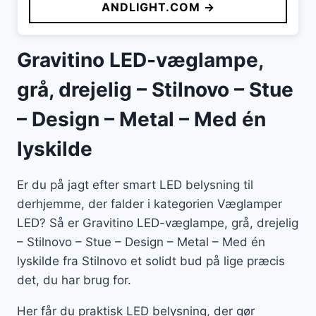
ANDLIGHT.COM →
var:
er:
1.299 kr..
1.039 kr..
Gravitino LED-væglampe,
grå, drejelig – Stilnovo – Stue
– Design – Metal – Med én
lyskilde
Er du på jagt efter smart LED belysning til
derhjemme, der falder i kategorien Væglamper
LED? Så er Gravitino LED-væglampe, grå, drejelig
– Stilnovo – Stue – Design – Metal – Med én
lyskilde fra Stilnovo et solidt bud på lige præcis
det, du har brug for.
Her får du praktisk LED belysning, der gør