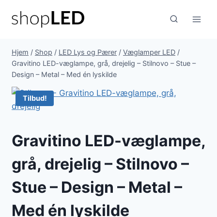
Fortsæt
til
indhold
Hjem
/
Shop
/
LED Lys og Pærer
/
Væglamper LED
/
Gravitino LED-væglampe, grå, drejelig – Stilnovo – Stue –
Design – Metal – Med én lyskilde
Tilbud!
Gravitino LED-væglampe,
grå, drejelig – Stilnovo –
Stue – Design – Metal –
Med én lyskilde