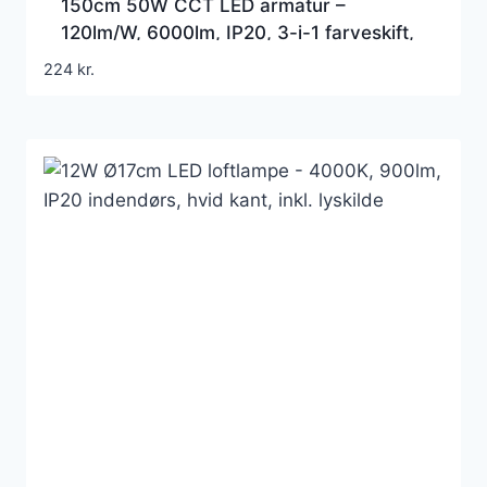
150cm 50W CCT LED armatur –
120lm/W, 6000lm, IP20, 3-i-1 farveskift,
indendørs
224
kr.