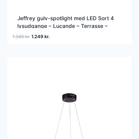
Jeffrey gulv-spotlight med LED Sort 4
lysudgange – Lucande – Terrasse –
Moderne – Aluminium – Rund
Den
Den
1.349
kr.
1.249
kr.
oprindelige
aktuelle
pris
pris
var:
er:
1.349 kr..
1.249 kr..