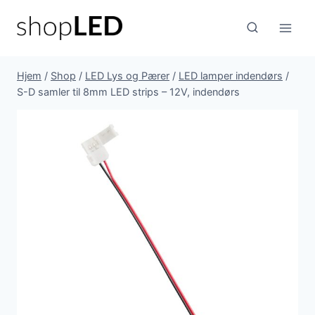
Fortsæt
til
indhold
Hjem
/
Shop
/
LED Lys og Pærer
/
LED lamper indendørs
/
S-D samler til 8mm LED strips – 12V, indendørs