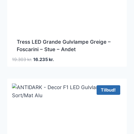
Tress LED Grande Gulvlampe Greige –
Foscarini – Stue – Andet
Den
Den
19.303
kr.
16.235
kr.
oprindelige
aktuelle
pris
pris
var:
er:
19.303 kr..
16.235 kr..
Tilbud!