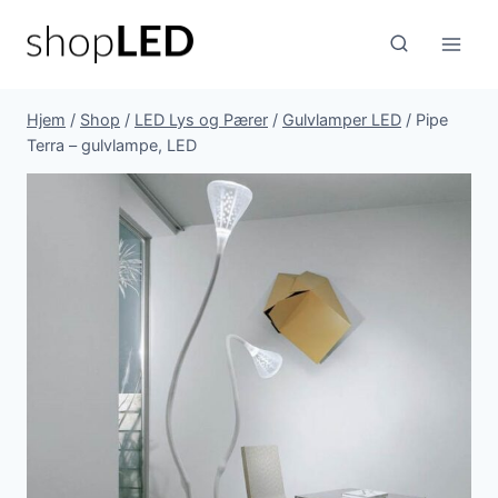
Fortsæt
til
indhold
Hjem
/
Shop
/
LED Lys og Pærer
/
Gulvlamper LED
/
Pipe
Terra – gulvlampe, LED