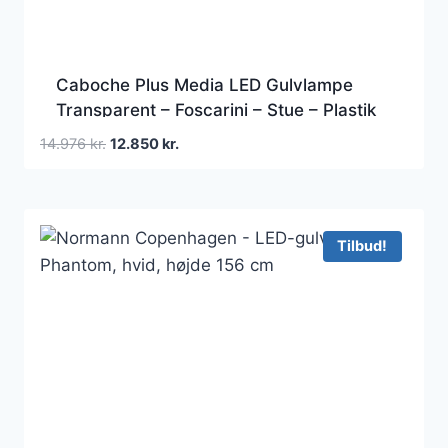
Caboche Plus Media LED Gulvlampe
Transparent – Foscarini – Stue – Plastik
Den
Den
14.976
kr.
12.850
kr.
oprindelige
aktuelle
pris
pris
var:
er:
14.976 kr..
12.850 kr..
Tilbud!