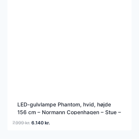
LED-gulvlampe Phantom, hvid, højde
156 cm – Normann Copenhagen – Stue –
Moderne – Plastik – Med én lyskilde
Den
Den
7.999
kr.
6.140
kr.
oprindelige
aktuelle
pris
pris