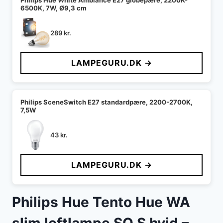
Philips Hue White Ambiance E27 globepære, 2200K-
6500K, 7W, Ø9,3 cm
289
kr.
LAMPEGURU.DK →
Philips SceneSwitch E27 standardpære, 2200-2700K,
7,5W
43
kr.
LAMPEGURU.DK →
Philips Hue Tento Hue WA