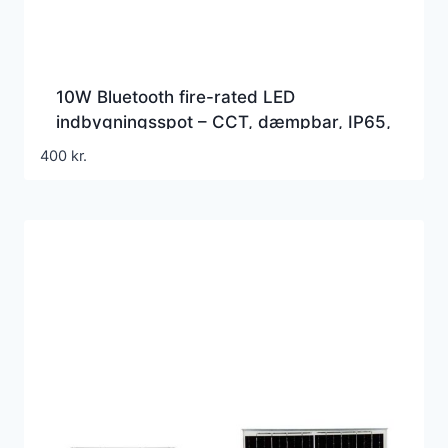
10W Bluetooth fire-rated LED
indbygningsspot – CCT, dæmpbar, IP65,
hvid, Smart Home, 5 års garanti
400
kr.