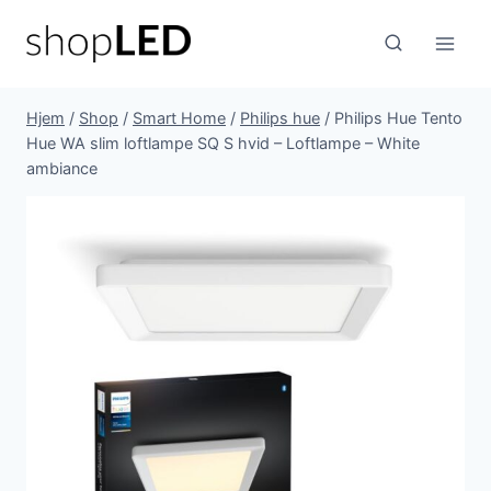
Fortsæt
til
indhold
Hjem
/
Shop
/
Smart Home
/
Philips hue
/
Philips Hue Tento
Hue WA slim loftlampe SQ S hvid – Loftlampe – White
ambiance