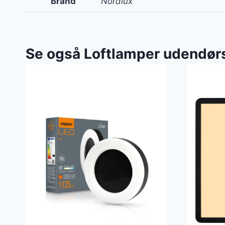
Brand
Nordlux
Se også Loftlamper udendør