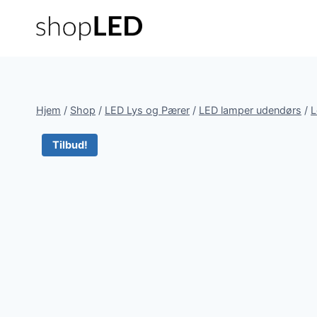
Fortsæt
til
indhold
Hjem
/
Shop
/
LED Lys og Pærer
/
LED lamper udendørs
/
L
Tilbud!