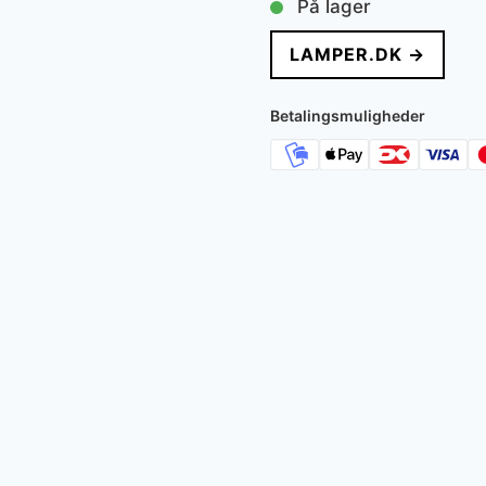
På lager
pris
pris
LAMPER.DK →
var:
er:
999 kr..
709 k
Betalingsmuligheder