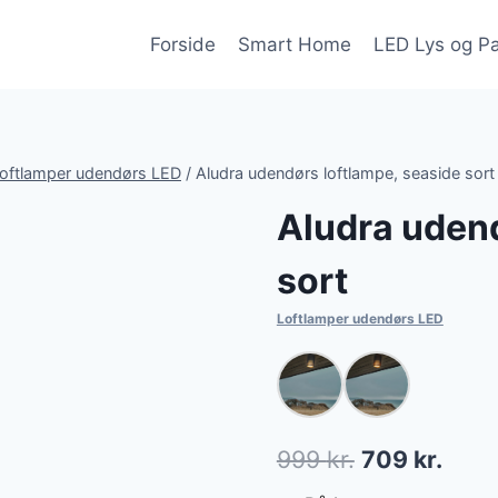
Forside
Smart Home
LED Lys og P
oftlamper udendørs LED
/
Aludra udendørs loftlampe, seaside sort
Aludra udend
sort
Loftlamper udendørs LED
Den
Den
999
kr.
709
kr.
oprindelige
aktue