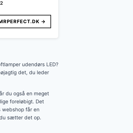
m2
MRPERFECT.DK →
 Loftlamper udendørs LED?
øjagtig det, du leder
 får du også en meget
lige foreløbigt. Det
s webshop får en
 du sætter det op.