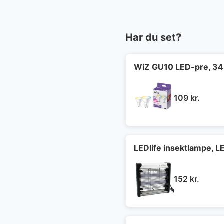
Har du set?
WiZ GU10 LED-pre, 345
109
kr.
LEDlife insektlampe, 
152
kr.