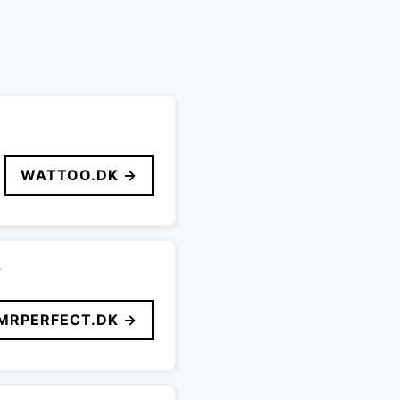
WATTOO.DK →
2
MRPERFECT.DK →