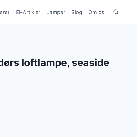
ærer
El-Artikler
Lamper
Blog
Om os
ørs loftlampe, seaside
lle