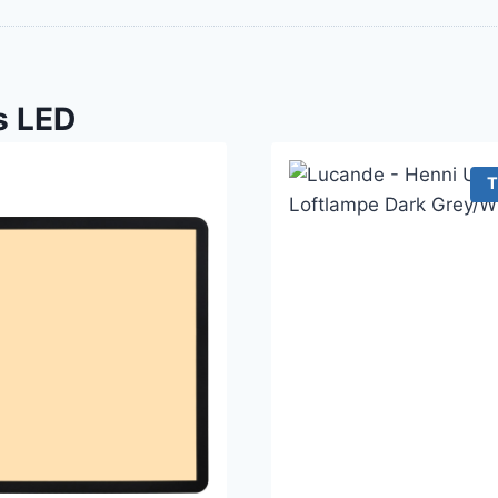
s LED
T