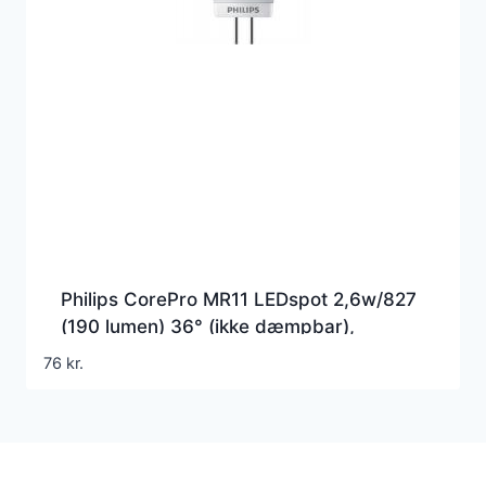
Philips CorePro MR11 LEDspot 2,6w/827
(190 lumen) 36° (ikke dæmpbar),
(2,6w=20w)
76
kr.