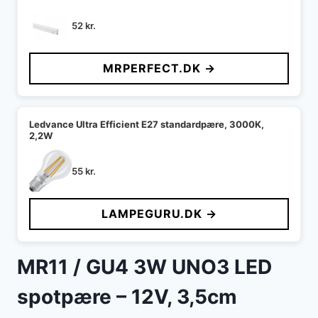
52
kr.
MRPERFECT.DK →
Ledvance Ultra Efficient E27 standardpære, 3000K,
2,2W
55
kr.
LAMPEGURU.DK →
MR11 / GU4 3W UNO3 LED
spotpære – 12V, 3,5cm