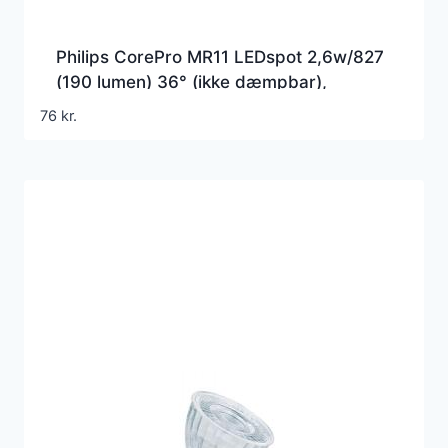
Philips CorePro MR11 LEDspot 2,6w/827
(190 lumen) 36° (ikke dæmpbar),
(2,6w=20w)
76
kr.