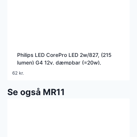
Philips LED CorePro LED 2w/827, (215
lumen) G4 12v, dæmpbar (=20w),
stiftpære
62
kr.
Se også MR11