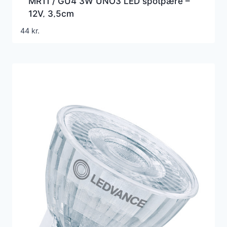
MR11 / GU4 3W UNO3 LED spotpære –
12V, 3,5cm
44
kr.