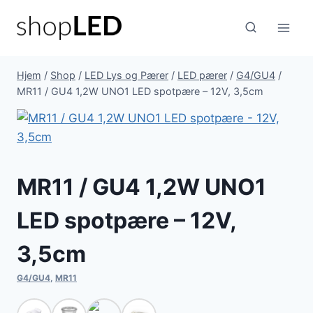
Fortsæt
til
indhold
Hjem
/
Shop
/
LED Lys og Pærer
/
LED pærer
/
G4/GU4
/
MR11 / GU4 1,2W UNO1 LED spotpære – 12V, 3,5cm
MR11 / GU4 1,2W UNO1
LED spotpære – 12V,
3,5cm
G4/GU4
,
MR11