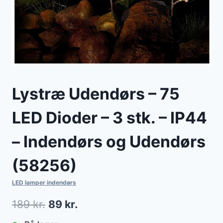
Lystræ Udendørs – 75
LED Dioder – 3 stk. – IP44
– Indendørs og Udendørs
(58256)
LED lamper indendørs
Den
Den
189
kr.
89
kr.
oprindelige
aktuelle