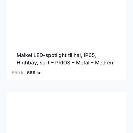
Maikel LED-spotlight til hal, IP65,
Highbay, sort – PRIOS – Metal – Med én
lyskilde
Den
Den
659
kr.
569
kr.
oprindelige
aktuelle
pris
pris
var:
er:
659 kr..
569 kr..