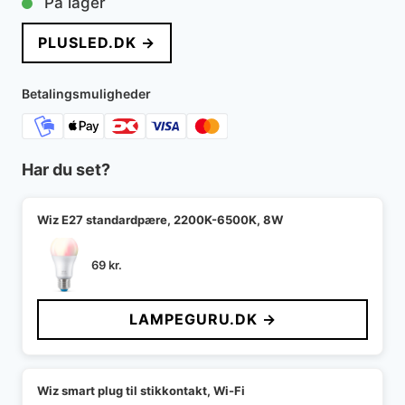
På lager
pris
pris
PLUSLED.DK →
var:
er:
189 kr..
89 kr..
Betalingsmuligheder
Har du set?
Wiz E27 standardpære, 2200K-6500K, 8W
69
kr.
LAMPEGURU.DK →
Wiz smart plug til stikkontakt, Wi-Fi