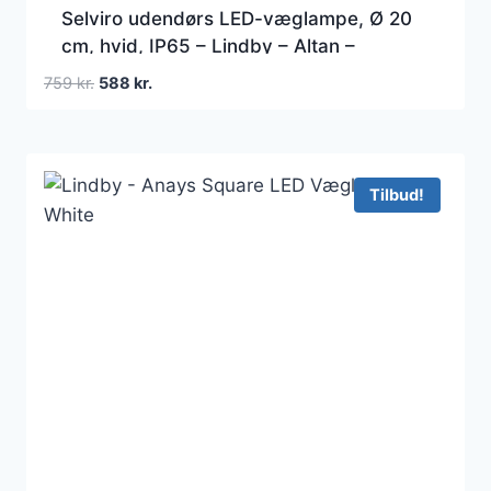
Selviro udendørs LED-væglampe, Ø 20
cm, hvid, IP65 – Lindby – Altan –
Moderne – Aluminium – Med én lyskilde
Den
Den
759
kr.
588
kr.
oprindelige
aktuelle
pris
pris
var:
er:
759 kr..
588 kr..
Tilbud!