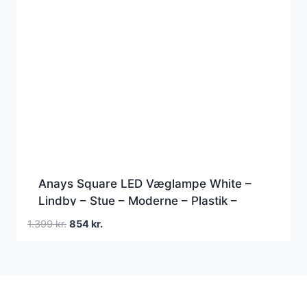
Anays Square LED Væglampe White –
Lindby – Stue – Moderne – Plastik –
Kantet
Den
Den
1.399
kr.
854
kr.
oprindelige
aktuelle
pris
pris
var:
er:
1.399 kr..
854 kr..