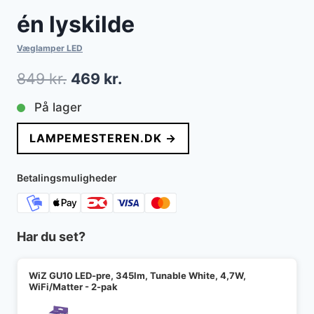
én lyskilde
Væglamper LED
Den
Den
849
kr.
469
kr.
oprindelige
aktuelle
På lager
pris
pris
LAMPEMESTEREN.DK →
var:
er:
849 kr..
469 kr..
Betalingsmuligheder
Har du set?
WiZ GU10 LED-pre, 345lm, Tunable White, 4,7W,
WiFi/Matter - 2-pak