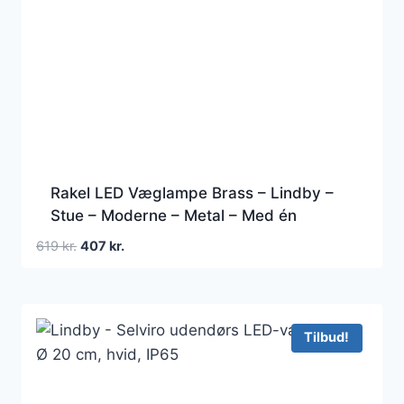
Rakel LED Væglampe Brass – Lindby –
Stue – Moderne – Metal – Med én
lyskilde
Den
Den
619
kr.
407
kr.
oprindelige
aktuelle
pris
pris
var:
er:
619 kr..
407 kr..
Tilbud!