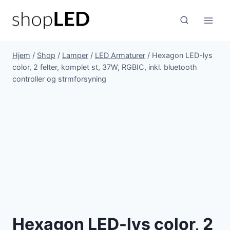
Fortsæt
til
indhold
Hjem
/
Shop
/
Lamper
/
LED Armaturer
/
Hexagon LED-lys
color, 2 felter, komplet st, 37W, RGBIC, inkl. bluetooth
controller og strmforsyning
Hexagon LED-lys color, 2