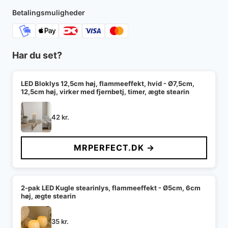
Betalingsmuligheder
Har du set?
LED Bloklys 12,5cm høj, flammeeffekt, hvid - Ø7,5cm,
12,5cm høj, virker med fjernbetj, timer, ægte stearin
42
kr.
MRPERFECT.DK →
2-pak LED Kugle stearinlys, flammeeffekt - Ø5cm, 6cm
høj, ægte stearin
35
kr.