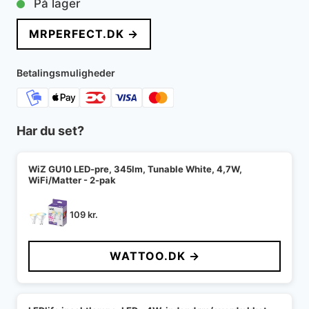
På lager
MRPERFECT.DK →
Betalingsmuligheder
Har du set?
WiZ GU10 LED-pre, 345lm, Tunable White, 4,7W,
WiFi/Matter - 2-pak
109
kr.
WATTOO.DK →