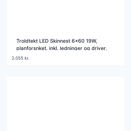
Troldtekt LED Skinnest 6×60 19W,
planforsnket, inkl. ledninger og driver,
tnd/sluk 4000K – Akustilight
2.055
kr.