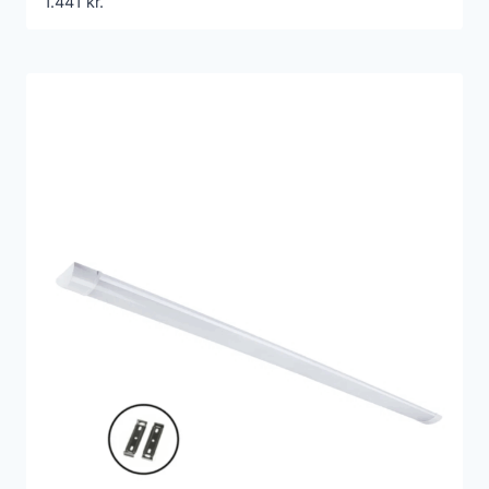
1.441
kr.