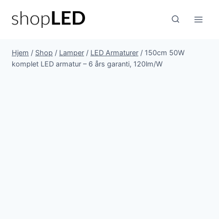
Fortsæt
til
indhold
Hjem
/
Shop
/
Lamper
/
LED Armaturer
/
150cm 50W
komplet LED armatur – 6 års garanti, 120lm/W