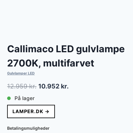
Callimaco LED gulvlampe
2700K, multifarvet
Gulvlamper LED
Den
Den
12.959
kr.
10.952
kr.
oprindelige
aktuelle
På lager
pris
pris
LAMPER.DK →
var:
er:
12.959 kr..
10.952 kr..
Betalingsmuligheder