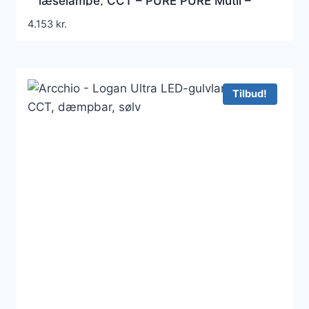
læselampe, CCT – PURE PURE Mutil –
Stue – Moderne – Metal – Med flere
4.153
kr.
lyskilder
Tilbud!