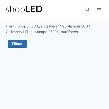
Fortsæt
til
indhold
Hjem
/
Shop
/
LED Lys og Pærer
/
Gulvlamper LED
/
Callimaco LED gulvlampe 2700K, multifarvet
Tilbud!