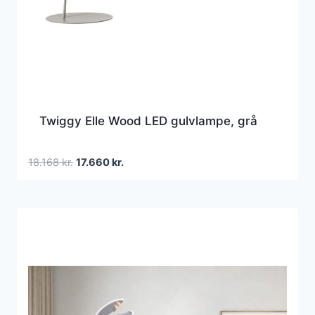
Twiggy Elle Wood LED gulvlampe, grå
Den
Den
18.168
kr.
17.660
kr.
oprindelige
aktuelle
pris
pris
var:
er:
18.168 kr..
17.660 kr..