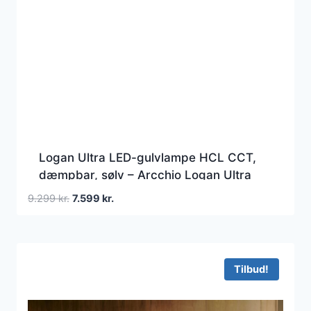
Logan Ultra LED-gulvlampe HCL CCT,
dæmpbar, sølv – Arcchio Logan Ultra
HCL – Kontor / arbejdsværelse –
Den
Den
9.299
kr.
7.599
kr.
Moderne – Aluminium – Med én lyskilde
oprindelige
aktuelle
pris
pris
var:
er:
9.299 kr..
7.599 kr..
Tilbud!