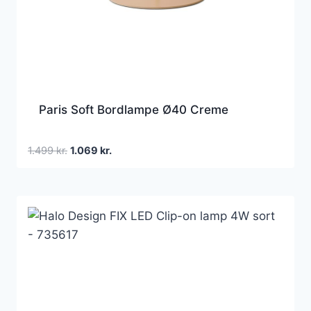
Paris Soft Bordlampe Ø40 Creme
Den
Den
1.499
kr.
1.069
kr.
oprindelige
aktuelle
pris
pris
var:
er:
1.499 kr..
1.069 kr..