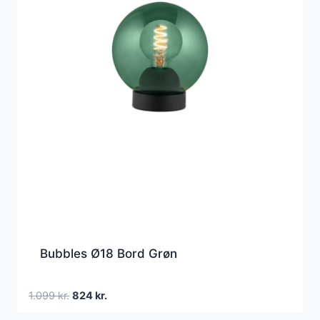
Bubbles Ø18 Bord Grøn
Den
Den
1.099
kr.
824
kr.
oprindelige
aktuelle