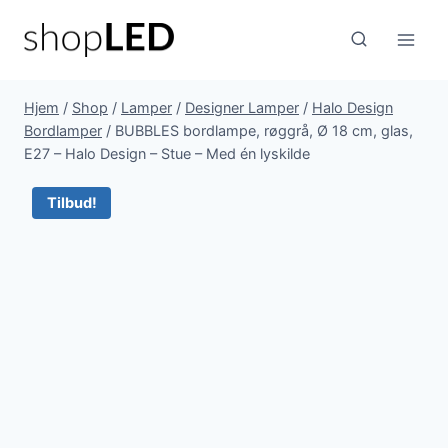
Fortsæt
til
indhold
Hjem
/
Shop
/
Lamper
/
Designer Lamper
/
Halo Design
Bordlamper
/
BUBBLES bordlampe, røggrå, Ø 18 cm, glas,
E27 – Halo Design – Stue – Med én lyskilde
Tilbud!