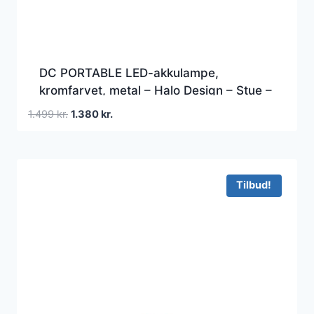
DC PORTABLE LED-akkulampe,
kromfarvet, metal – Halo Design – Stue –
Med én lyskilde
Den
Den
1.499
kr.
1.380
kr.
oprindelige
aktuelle
pris
pris
var:
er:
1.499 kr..
1.380 kr..
Tilbud!