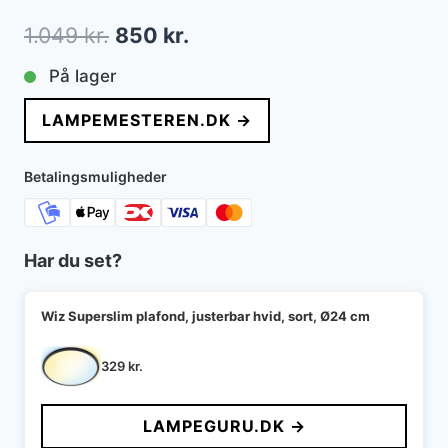
Den
Den
1.049
kr.
850
kr.
oprindelige
aktuelle
På lager
pris
pris
LAMPEMESTEREN.DK →
var:
er:
1.049 kr..
850 kr..
Betalingsmuligheder
Har du set?
Wiz Superslim plafond, justerbar hvid, sort, Ø24 cm
329
kr.
LAMPEGURU.DK →