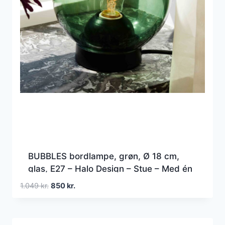
BUBBLES bordlampe, grøn, Ø 18 cm,
glas, E27 – Halo Design – Stue – Med én
lyskilde
Den
Den
1.049
kr.
850
kr.
oprindelige
aktuelle
pris
pris
var:
er: