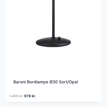
Baroni Bordlampe Ø30 Sort/Opal
Den
Den
1.499
kr.
976
kr.
oprindelige
aktuelle
pris
pris