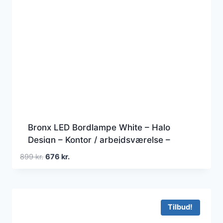
Bronx LED Bordlampe White – Halo
Design – Kontor / arbejdsværelse –
Aluminium
Den
Den
899
kr.
676
kr.
oprindelige
aktuelle
pris
pris
var:
er:
899 kr..
676 kr..
Tilbud!