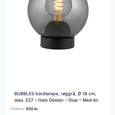
BUBBLES bordlampe, røggrå, Ø 18 cm,
glas, E27 – Halo Design – Stue – Med én
lyskilde
Den
Den
1.049
kr.
850
kr.
oprindelige
aktuelle