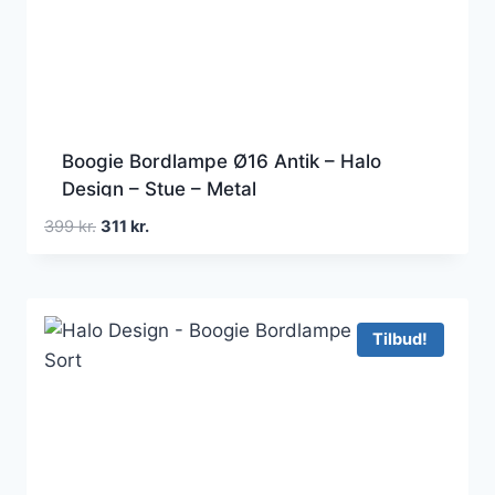
Boogie Bordlampe Ø16 Antik – Halo
Design – Stue – Metal
Den
Den
399
kr.
311
kr.
oprindelige
aktuelle
pris
pris
var:
er:
399 kr..
311 kr..
Tilbud!