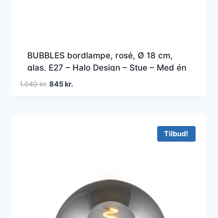
BUBBLES bordlampe, rosé, Ø 18 cm,
glas, E27 – Halo Design – Stue – Med én
lyskilde
Den
Den
1.049
kr.
845
kr.
oprindelige
aktuelle
pris
pris
var:
er:
1.049 kr..
845 kr..
Tilbud!