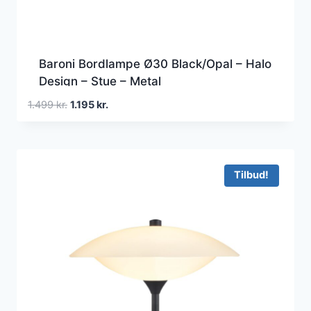
Baroni Bordlampe Ø30 Black/Opal – Halo
Design – Stue – Metal
Den
Den
1.499
kr.
1.195
kr.
oprindelige
aktuelle
pris
pris
var:
er:
1.499 kr..
1.195 kr..
Tilbud!