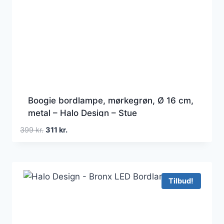
Boogie bordlampe, mørkegrøn, Ø 16 cm,
metal – Halo Design – Stue
Den
Den
399
kr.
311
kr.
oprindelige
aktuelle
pris
pris
var:
er:
399 kr..
311 kr..
Tilbud!