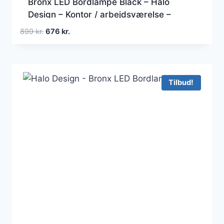
Bronx LED Bordlampe Black – Halo
Design – Kontor / arbejdsværelse –
Aluminium
Den
Den
899
kr.
676
kr.
oprindelige
aktuelle
pris
pris
var:
er:
899 kr..
676 kr..
Tilbud!