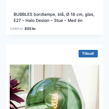
BUBBLES bordlampe, blå, Ø 18 cm, glas,
E27 – Halo Design – Stue – Med én
lyskilde
Den
Den
1.049
kr.
855
kr.
oprindelige
aktuelle
pris
pris
var:
er:
1.049 kr..
855 kr..
Tilbud!