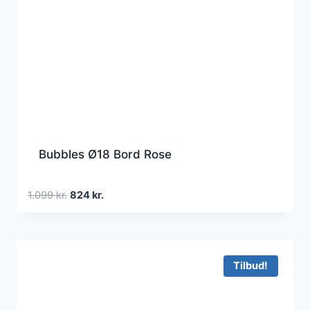
Bubbles Ø18 Bord Rose
Den
Den
1.099
kr.
824
kr.
oprindelige
aktuelle
pris
pris
var:
er:
1.099 kr..
824 kr..
Tilbud!