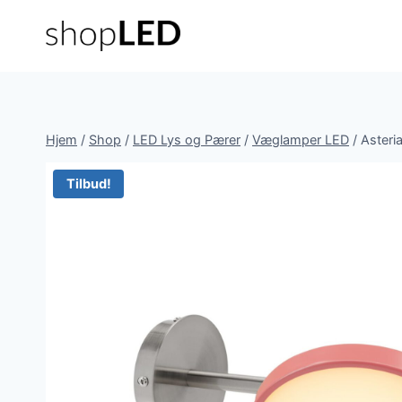
Fortsæt
til
indhold
Hjem
/
Shop
/
LED Lys og Pærer
/
Væglamper LED
/
Asteri
Tilbud!