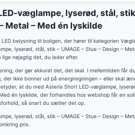
LED-væglampe, lyserød, stål, sti
– Metal – Med én lyskilde
t LED belysning til boligen, der hører til kategorien Væ
pe, lyserød, stål, stik – UMAGE – Stue – Design – Meta
ige nøjagtig det, du leder efter.
ning, der gør akkurat det, det skal. I mellemtiden får 
, der ikke bonner ud på energiregningen – eller skal æn
etyder, at du med Asteria Short LED-væglampe, lyserød
Med én lyskilde, der forhandles hos webshop får en soli
sforhold, så snart du sætter det op.
mpe, lyserød, stål, stik – UMAGE – Stue – Design – Meta
 omkring pris.