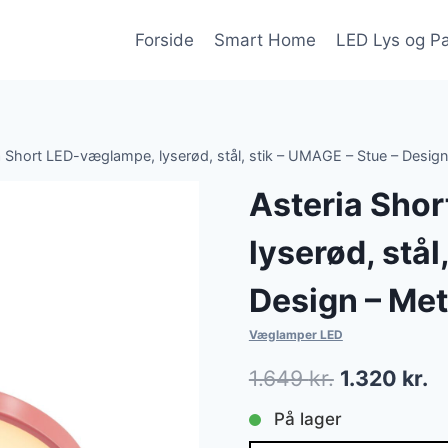
Forside
Smart Home
LED Lys og P
a Short LED-væglampe, lyserød, stål, stik – UMAGE – Stue – Design 
Asteria Sho
lyserød, stål
Design – Met
Væglamper LED
Den
D
1.649
kr.
1.320
kr.
oprindelig
ak
På lager
pris
pr