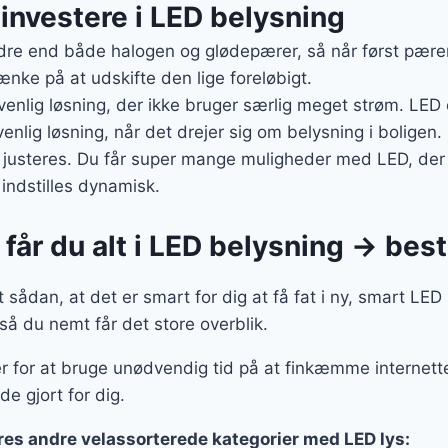
t investere i LED belysning
re end både halogen og glødepærer, så når først pæren 
ænke på at udskifte den lige foreløbigt.
venlig løsning, der ikke bruger særlig meget strøm. LED
nlig løsning, når det drejer sig om belysning i boligen.
justeres. Du får super mange muligheder med LED, der e
indstilles dynamisk.
får du alt i LED belysning → besti
 sådan, at det er smart for dig at få fat i ny, smart LED
 så du nemt får det store overblik.
er for at bruge unødvendig tid på at finkæmme internettet
de gjort for dig.
res andre velassorterede kategorier med LED lys: