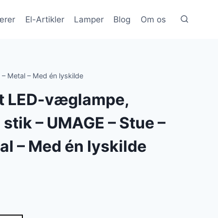
ærer
El-Artikler
Lamper
Blog
Om os
– Metal – Med én lyskilde
rt LED-væglampe,
, stik – UMAGE – Stue –
al – Med én lyskilde
en
e
tuelle
is