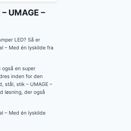
k – UMAGE –
glamper LED? Så er
l – Med én lyskilde fra
du også en super
dres inden for den
, stål, stik – UMAGE –
d løsning, der også
l – Med én lyskilde