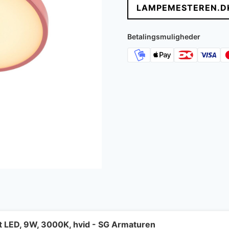
LAMPEMESTEREN.D
var:
er
1.649 kr..
1.
Betalingsmuligheder
ft LED, 9W, 3000K, hvid - SG Armaturen