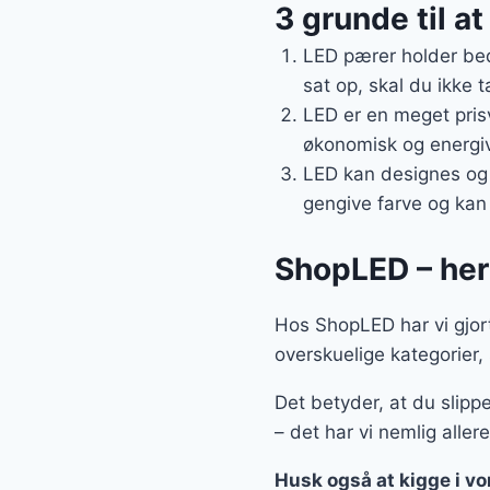
3 grunde til a
LED pærer holder bed
sat op, skal du ikke t
LED er en meget pris
økonomisk og energive
LED kan designes og 
gengive farve og kan 
ShopLED – her 
Hos ShopLED har vi gjort
overskuelige kategorier,
Det betyder, at du slipp
– det har vi nemlig allere
Husk også at kigge i vo