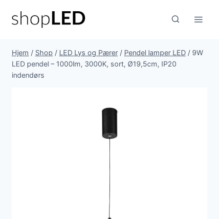
Fortsæt
til
indhold
Hjem
/
Shop
/
LED Lys og Pærer
/
Pendel lamper LED
/
9W
LED pendel – 1000lm, 3000K, sort, Ø19,5cm, IP20
indendørs