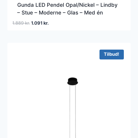
Gunda LED Pendel Opal/Nickel – Lindby
– Stue – Moderne – Glas – Med én
lyskilde
Den
Den
1.889
kr.
1.091
kr.
oprindelige
aktuelle
pris
pris
var:
er:
1.889 kr..
1.091 kr..
Tilbud!