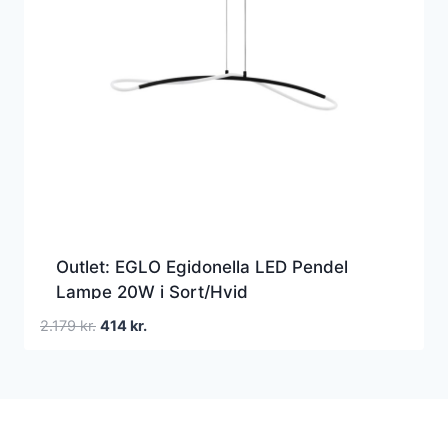
Outlet: EGLO Egidonella LED Pendel
Lampe 20W i Sort/Hvid
Den
Den
2.179
kr.
414
kr.
oprindelige
aktuelle
pris
pris
var:
er:
2.179 kr..
414 kr..