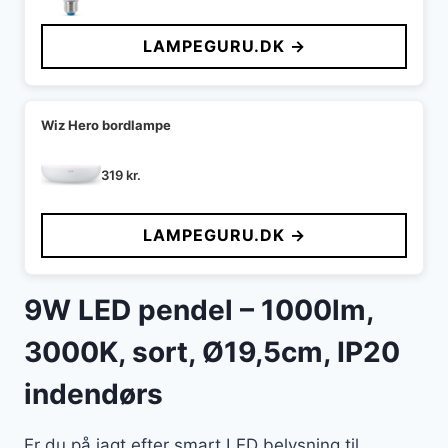
LAMPEGURU.DK →
Wiz Hero bordlampe
319
kr.
LAMPEGURU.DK →
9W LED pendel – 1000lm,
3000K, sort, Ø19,5cm, IP20
indendørs
Er du på jagt efter smart LED belysning til