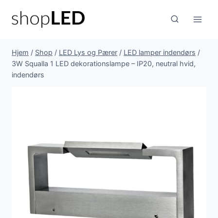
Fortsæt
til
indhold
Hjem
/
Shop
/
LED Lys og Pærer
/
LED lamper indendørs
/
3W Squalla 1 LED dekorationslampe – IP20, neutral hvid,
indendørs