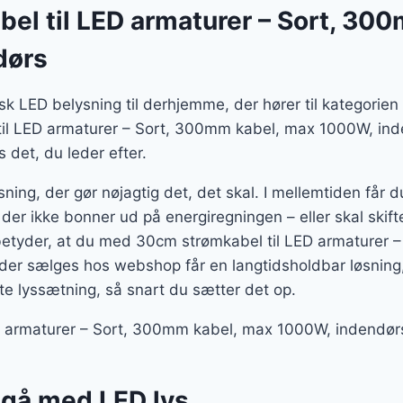
el til LED armaturer – Sort, 30
dørs
tisk LED belysning til derhjemme, der hører til kategori
il LED armaturer – Sort, 300mm kabel, max 1000W, inde
 det, du leder efter.
ning, der gør nøjagtig det, det skal. I mellemtiden får 
 der ikke bonner ud på energiregningen – eller skal skif
etyder, at du med 30cm strømkabel til LED armaturer 
er sælges hos webshop får en langtidsholdbar løsning,
te lyssætning, så snart du sætter det op.
 armaturer – Sort, 300mm kabel, max 1000W, indendørs l
t gå med LED lys