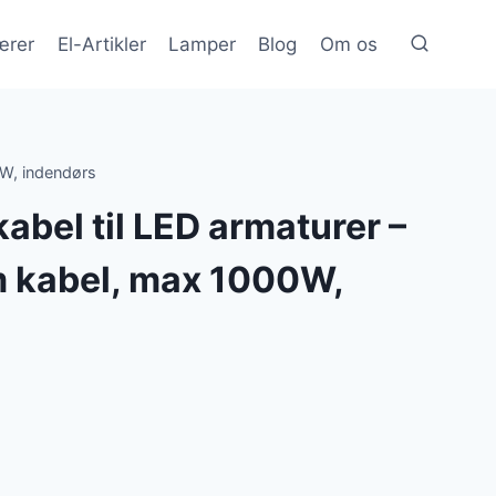
ærer
El-Artikler
Lamper
Blog
Om os
0W, indendørs
bel til LED armaturer –
 kabel, max 1000W,