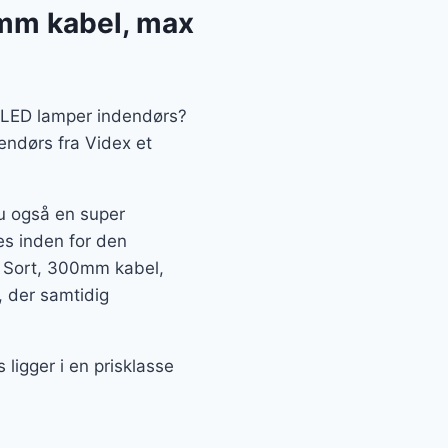
0mm kabel, max
en LED lamper indendørs?
ndørs fra Videx et
du også en super
tes inden for den
– Sort, 300mm kabel,
 der samtidig
igger i en prisklasse