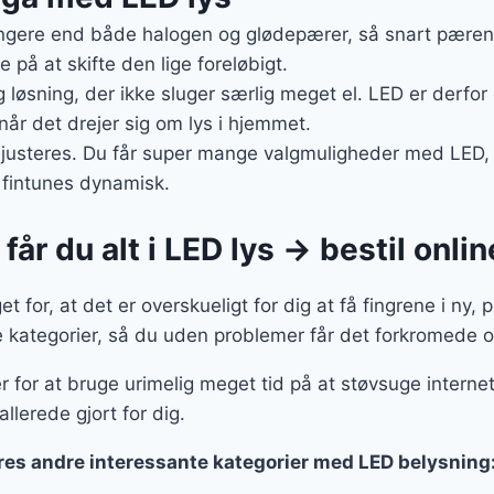
gere end både halogen og glødepærer, så snart pæren er
 på at skifte den lige foreløbigt.
g løsning, der ikke sluger særlig meget el. LED er derfor
 når det drejer sig om lys i hjemmet.
 justeres. Du får super mange valgmuligheder med LED, d
 fintunes dynamisk.
år du alt i LED lys → bestil onlin
 for, at det er overskueligt for dig at få fingrene i ny, p
kategorier, så du uden problemer får det forkromede ov
r for at bruge urimelig meget tid på at støvsuge internet
allerede gjort for dig.
ores andre interessante kategorier med LED belysning