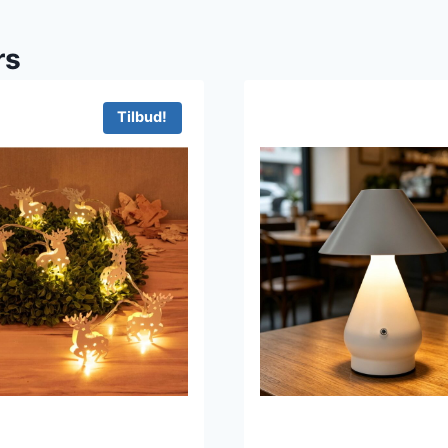
rs
Tilbud!