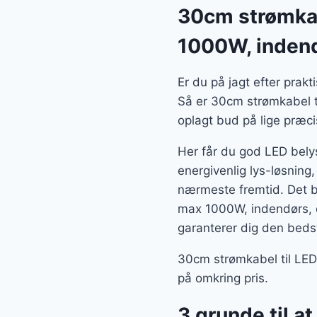
30cm strømkab
1000W, inden
Er du på jagt efter prak
Så er 30cm strømkabel t
oplagt bud på lige præcis
Her får du god LED belys
energivenlig lys-løsning,
nærmeste fremtid. Det b
max 1000W, indendørs, d
garanterer dig den beds
30cm strømkabel til LED
på omkring pris.
3 grunde til a