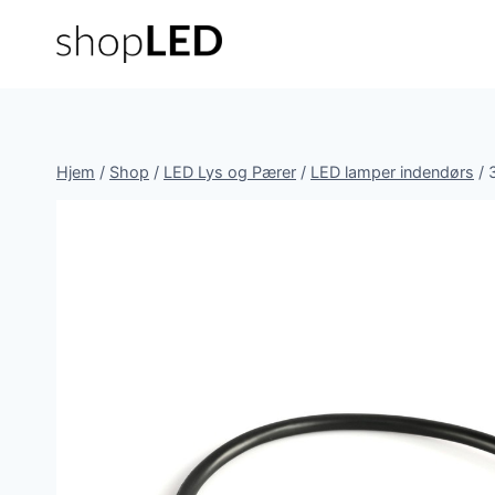
Fortsæt
til
indhold
Hjem
/
Shop
/
LED Lys og Pærer
/
LED lamper indendørs
/