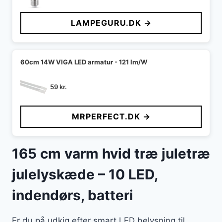
oprindelige
aktuelle
pris
pris
LAMPEGURU.DK →
var:
er:
67 kr..
65 kr..
60cm 14W VIGA LED armatur - 121 lm/W
59
kr.
MRPERFECT.DK →
165 cm varm hvid træ juletræ
julelyskæde – 10 LED,
indendørs, batteri
Er du på udkig efter smart LED belysning til