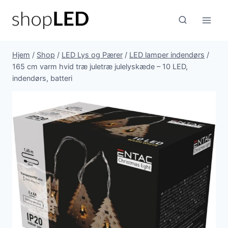
Fortsæt
til
indhold
Hjem
/
Shop
/
LED Lys og Pærer
/
LED lamper indendørs
/
165 cm varm hvid træ juletræ julelyskæde – 10 LED,
indendørs, batteri