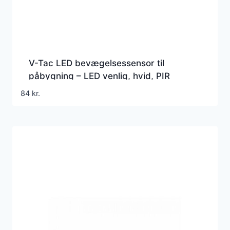
V-Tac LED bevægelsessensor til
påbygning – LED venlig, hvid, PIR
infrarød, IP20 indendørs
84
kr.