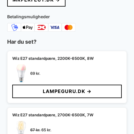
Betalingsmuligheder
Har du set?
Wiz E27 standardpære, 2200K-6500K, 8W
69
kr.
LAMPEGURU.DK →
Wiz E27 standardpære, 2700K-6500K, 7W
Den
Den
67
kr.
65
kr.