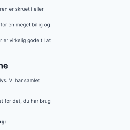
n er skruet i eller
for en meget billig og
r virkelig gode til at
ine
lys. Vi har samlet
t for det, du har brug
ng: