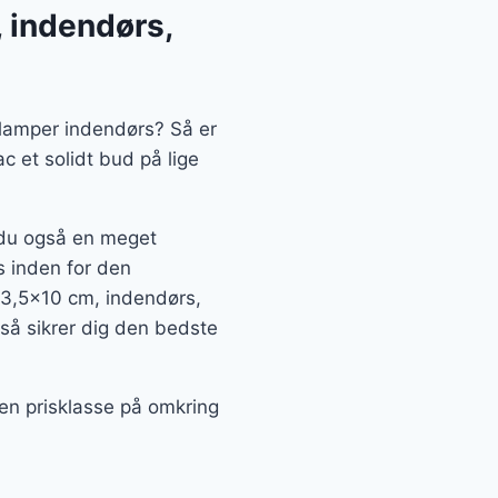
 indendørs,
D lamper indendørs? Så er
 et solidt bud på lige
r du også en meget
s inden for den
3,5×10 cm, indendørs,
gså sikrer dig den bedste
 en prisklasse på omkring