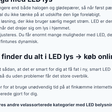
gere end både halogen og glødepærer, så når først pære
 du ikke tænke på at udskifte den lige foreløbigt.
g løsning, der ikke bruger særlig meget strøm. LED er der
 når det drejer sig om lys i hjemmet.
 justeres. Du får enormt mange muligheder med LED, der e
 fintunes dynamisk.
finder du alt i LED lys → køb onl
sådan, at det er smart for dig at få fat i ny, smart LED 
 så du uden problemer får det store overblik.
er for at bruge unødvendig tid på at finkæmme internette
lerede gjort for dig.
ores andre velassorterede kategorier med LED belysni