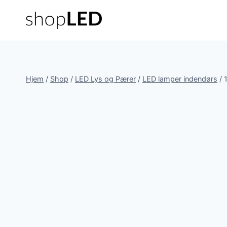
Fortsæt
til
indhold
Hjem
/
Shop
/
LED Lys og Pærer
/
LED lamper indendørs
/