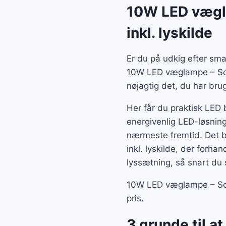
10W LED vægla
inkl. lyskilde
Er du på udkig efter sma
10W LED væglampe – Sort,
nøjagtig det, du har brug
Her får du praktisk LED 
energivenlig LED-løsning
nærmeste fremtid. Det 
inkl. lyskilde, der forh
lyssætning, så snart du 
10W LED væglampe – Sort,
pris.
3 grunde til a