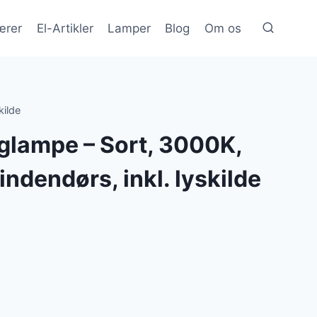
ærer
El-Artikler
Lamper
Blog
Om os
kilde
lampe – Sort, 3000K,
indendørs, inkl. lyskilde