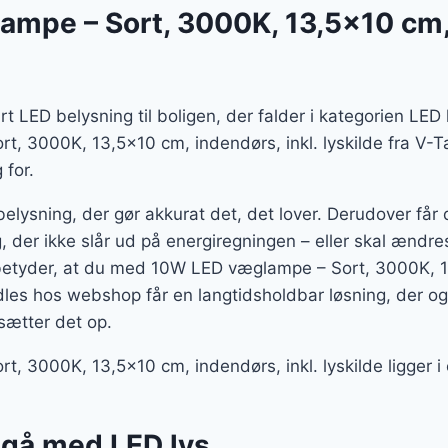
mpe – Sort, 3000K, 13,5×10 cm,
rt LED belysning til boligen, der falder i kategorien LE
 3000K, 13,5×10 cm, indendørs, inkl. lyskilde fra V-Tac
 for.
belysning, der gør akkurat det, det lover. Derudover få
, der ikke slår ud på energiregningen – eller skal ændre
betyder, at du med 10W LED væglampe – Sort, 3000K, 1
andles hos webshop får en langtidsholdbar løsning, der o
sætter det op.
 3000K, 13,5×10 cm, indendørs, inkl. lyskilde ligger i
t gå med LED lys