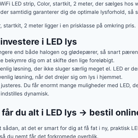
iFi LED strip, Color, startkit, 2 meter, der sælges hos
 der samtidig garanterer dig de optimale lysforhold, så
, startkit, 2 meter ligger i en prisklasse på omkring pris.
 investere i LED lys
gere end både halogen og glødepærer, så snart pæren e
e bekymre dig om at skifte den lige foreløbigt.
enlig løsning, der ikke sluger særlig meget el. LED er d
nlig løsning, når det drejer sig om lys i hjemmet.
justeres. Du får enormt mange muligheder med LED, der 
indstilles dynamisk.
år du alt i LED lys → bestil onlin
 sådan, at det er smart for dig at få fat i ny, praktisk 
 så du nemt får det forkromede overblik.