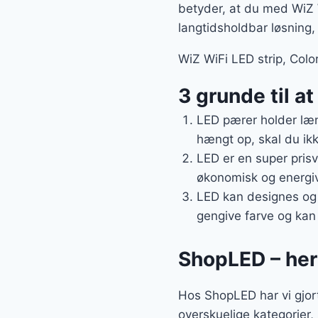
betyder, at du med WiZ W
langtidsholdbar løsning,
WiZ WiFi LED strip, Color
3 grunde til at
LED pærer holder læn
hængt op, skal du ikk
LED er en super prisv
økonomisk og energive
LED kan designes og 
gengive farve og kan 
ShopLED – her f
Hos ShopLED har vi gjort
overskuelige kategorier,