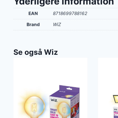
Yderligere information
EAN
8718699788162
Brand
WiZ
Se også Wiz