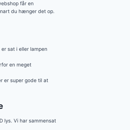
 webshop får en
 snart du hænger det op.
r sat i eller lampen
erfor en meget
er super gode til at
e
LED lys. Vi har sammensat