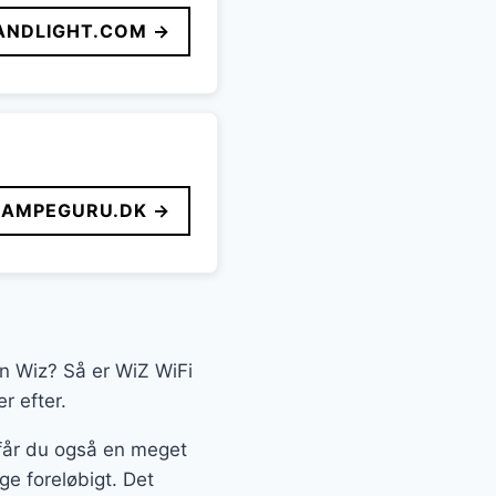
ANDLIGHT.COM →
LAMPEGURU.DK →
en Wiz? Så er WiZ WiFi
r efter.
n får du også en meget
ige foreløbigt. Det