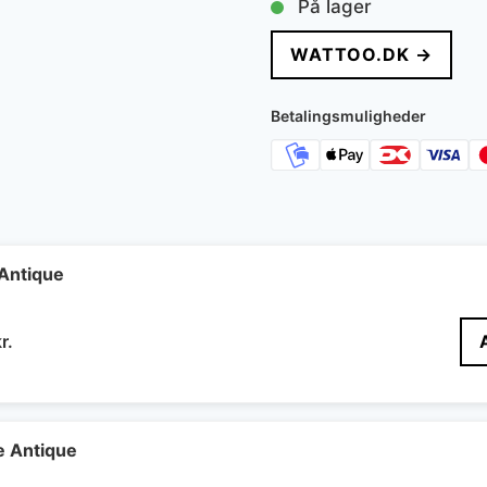
På lager
WATTOO.DK →
Betalingsmuligheder
Antique
Den
r.
delige
aktuelle
pris
er:
r..
362 kr..
 Antique