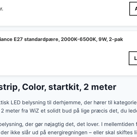
Den
r.
delige
aktuelle
pris
er:
r..
379 kr..
biance E27 standardpære, 2000K-6500K, 9W, 2-pak
rip, Color, startkit, 2 meter
ktisk LED belysning til derhjemme, der hører til kategori
t, 2 meter fra WiZ et solidt bud på lige præcis det, du lede
belysning, der gør nøjagtig det, det lover. I mellemtide
 der ikke slår ud på energiregningen – eller skal skiftes l