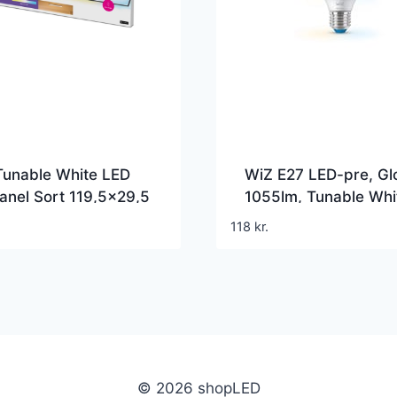
Tunable White LED
WiZ E27 LED-pre, Gl
anel Sort 119,5×29,5
1055lm, Tunable Whi
36W
11W, WiFi/Matter
118
kr.
© 2026 shopLED