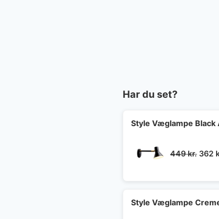
Har du set?
Style Væglampe Black 
Den
449
kr.
362
k
oprin
pris
var:
449 k
Style Væglampe Creme