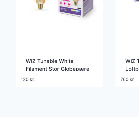
WiZ Tunable White
WiZ 
Filament Stor Globepære
Loftp
G125 E27 Guld 50W
cm 
120
kr.
760
kr.