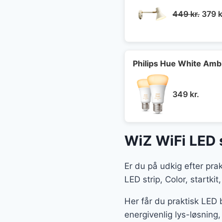
Den
449
kr.
379
k
oprin
pris
var:
449 k
Philips Hue White Am
349
kr.
WiZ WiFi LED st
Er du på udkig efter pra
LED strip, Color, startki
Her får du praktisk LED 
energivenlig lys-løsning,