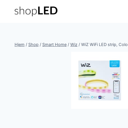
Fortsæt
til
indhold
Hjem
/
Shop
/
Smart Home
/
Wiz
/
WiZ WiFi LED strip, Color