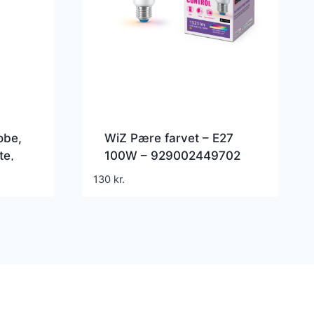
obe,
WiZ Pære farvet – E27
te,
100W – 929002449702
130
kr.