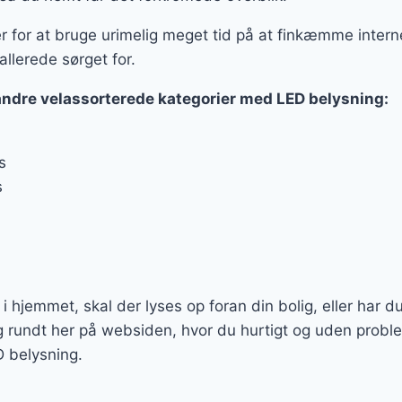
er for at bruge urimelig meget tid på at finkæmme interne
allerede sørget for.
andre velassorterede kategorier med LED belysning:
s
s
e i hjemmet, skal der lyses op foran din bolig, eller har d
g rundt her på websiden, hvor du hurtigt og uden probl
D belysning.