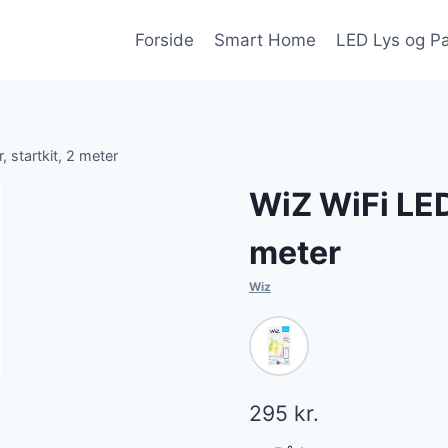
Forside
Smart Home
LED Lys og P
, startkit, 2 meter
WiZ WiFi LED 
meter
Wiz
295
kr.