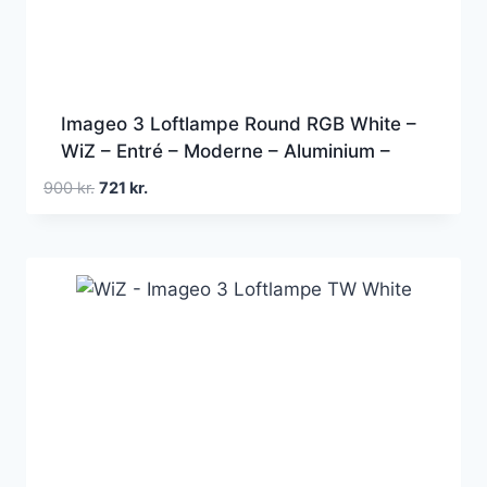
Imageo 3 Loftlampe Round RGB White –
WiZ – Entré – Moderne – Aluminium –
Med flere lyskilder
Den
Den
900
kr.
721
kr.
oprindelige
aktuelle
pris
pris
var:
er:
900 kr..
721 kr..