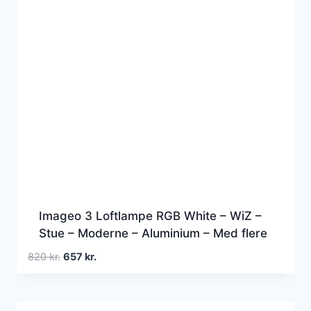
Imageo 3 Loftlampe RGB White – WiZ –
Stue – Moderne – Aluminium – Med flere
lyskilder
Den
Den
820
kr.
657
kr.
oprindelige
aktuelle
pris
pris
var:
er: