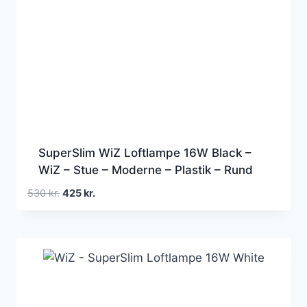
SuperSlim WiZ Loftlampe 16W Black –
WiZ – Stue – Moderne – Plastik – Rund
Den
Den
530
kr.
425
kr.
oprindelige
aktuelle
pris
pris
var:
er:
530 kr..
425 kr..