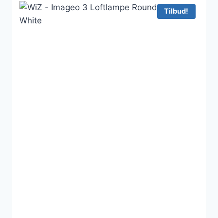
820 kr..
657 kr..
Tilbud!