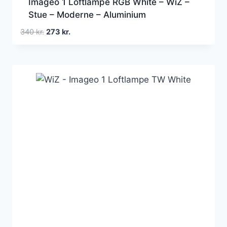
Imageo 1 Loftlampe RGB White – WiZ –
Stue – Moderne – Aluminium
Den
Den
340
kr.
273
kr.
oprindelige
aktuelle
pris
pris
var:
er:
340 kr..
273 kr..