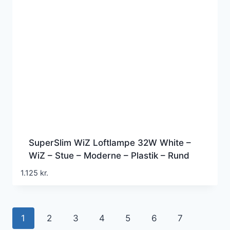
SuperSlim WiZ Loftlampe 32W White –
WiZ – Stue – Moderne – Plastik – Rund
1.125
kr.
1
2
3
4
5
6
7