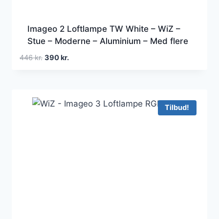
Imageo 2 Loftlampe TW White – WiZ –
Stue – Moderne – Aluminium – Med flere
lyskilder
Den
Den
446
kr.
390
kr.
oprindelige
aktuelle
pris
pris
var:
er:
446 kr..
390 kr..
Tilbud!