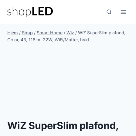
Fortsæt
til
indhold
Hjem
/
Shop
/
Smart Home
/
Wiz
/
WiZ SuperSlim plafond,
Color, 43, 118lm, 22W, WiFi/Matter, hvid
WiZ SuperSlim plafond,