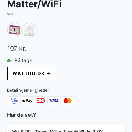
Matter/WiFi
Wiz
107
kr.
På lager
WATTOO.DK →
Betalingsmuligheder
Har du set?
WiZ GU10 LED-pre, 345lm, Tunable White, 4,7W,