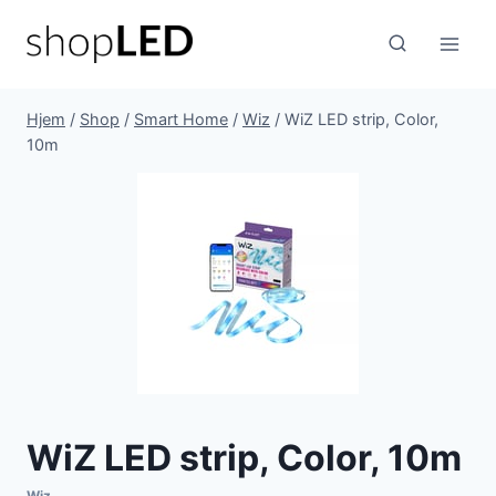
Fortsæt
til
indhold
Hjem
/
Shop
/
Smart Home
/
Wiz
/
WiZ LED strip, Color,
10m
WiZ LED strip, Color, 10m
Wiz