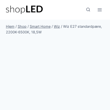
Fortsæt
til
indhold
Hjem
/
Shop
/
Smart Home
/
Wiz
/
Wiz E27 standardpære,
2200K-6500K, 18,5W