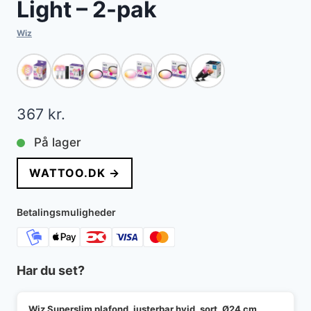
Light – 2-pak
Wiz
367
kr.
På lager
WATTOO.DK →
Betalingsmuligheder
Har du set?
Wiz Superslim plafond, justerbar hvid, sort, Ø24 cm