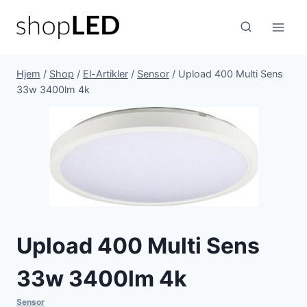
Fortsæt
til
indhold
Hjem
/
Shop
/
El-Artikler
/
Sensor
/
Upload 400 Multi Sens
33w 3400lm 4k
Upload 400 Multi Sens
33w 3400lm 4k
Sensor