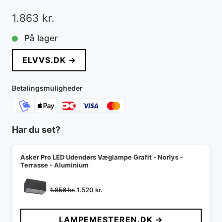
1.863
kr.
På lager
ELVVS.DK →
Betalingsmuligheder
Har du set?
Asker Pro LED Udendørs Væglampe Grafit - Norlys -
Terrasse - Aluminium
Den
Den
1.856
kr.
1.520
kr.
oprindelige
aktuelle
pris
pris
LAMPEMESTEREN.DK →
var:
er: