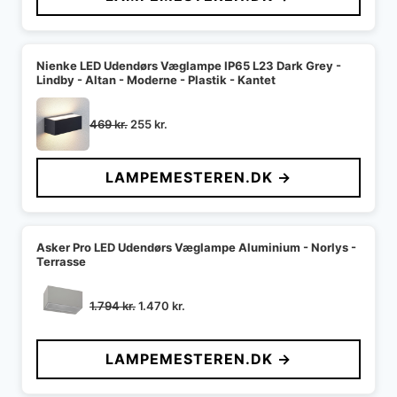
1.856 kr..
1.520 kr..
Nienke LED Udendørs Væglampe IP65 L23 Dark Grey -
Lindby - Altan - Moderne - Plastik - Kantet
Den
Den
469
kr.
255
kr.
oprindelige
aktuelle
pris
pris
LAMPEMESTEREN.DK →
var:
er:
469 kr..
255 kr..
Asker Pro LED Udendørs Væglampe Aluminium - Norlys -
Terrasse
Den
Den
1.794
kr.
1.470
kr.
oprindelige
aktuelle
pris
pris
LAMPEMESTEREN.DK →
var:
er:
1.794 kr..
1.470 kr..