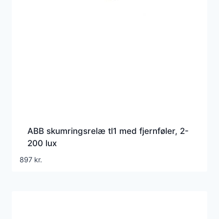
ABB skumringsrelæ tl1 med fjernføler, 2-
200 lux
897
kr.