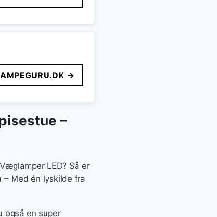
LAMPEGURU.DK →
pisestue –
en Væglamper LED? Så er
– Med én lyskilde fra
du også en super