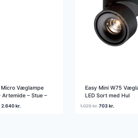
e Micro Væglampe
Easy Mini W75 Væg
 Artemide – Stue –
LED Sort med Hul
n – Metal – Med én
Den
Den
Den
Den
2.640
kr.
1.025
kr.
703
kr.
lde
oprindelige
aktuelle
oprindelige
aktuelle
pris
pris
pris
pris
var:
er:
var:
er:
3.300 kr..
2.640 kr..
1.025 kr..
703 kr..