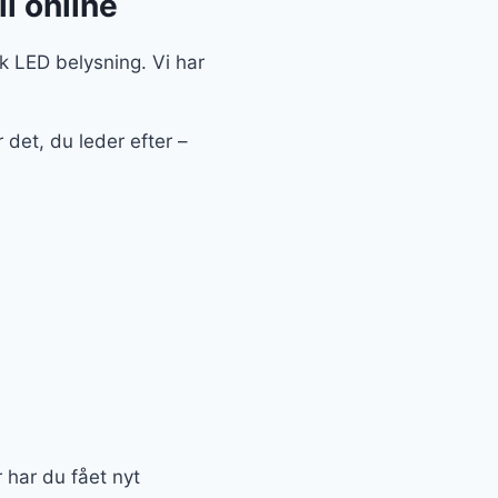
l online
sk LED belysning. Vi har
 det, du leder efter –
r har du fået nyt