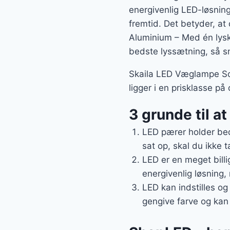
energivenlig LED-løsning
fremtid. Det betyder, a
Aluminium – Med én lyski
bedste lyssætning, så s
Skaila LED Væglampe Sor
ligger i en prisklasse på
3 grunde til a
LED pærer holder bed
sat op, skal du ikke t
LED er en meget billi
energivenlig løsning,
LED kan indstilles og
gengive farve og kan