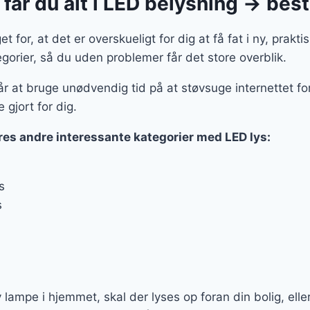
får du alt i LED belysning → besti
 for, at det er overskueligt for dig at få fat i ny, prakti
gorier, så du uden problemer får det store overblik.
r at bruge unødvendig tid på at støvsuge internettet for
 gjort for dig.
res andre interessante kategorier med LED lys:
s
s
lampe i hjemmet, skal der lyses op foran din bolig, elle