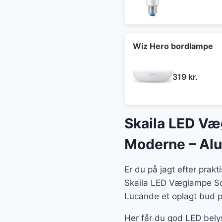
Wiz Hero bordlampe
319
kr.
Skaila LED Væ
Moderne – Alu
Er du på jagt efter prak
Skaila LED Væglampe Sor
Lucande et oplagt bud på
Her får du god LED belys