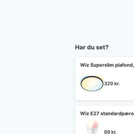
Har du set?
Wiz Superslim plafond,
329
kr.
Wiz E27 standardpær
69
kr.