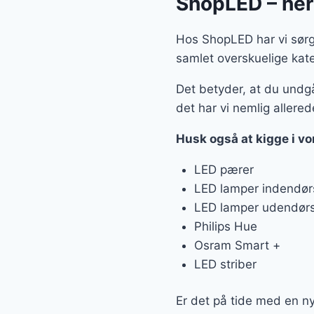
ShopLED – her 
Hos ShopLED har vi sørget
samlet overskuelige kate
Det betyder, at du undgå
det har vi nemlig allerede
Husk også at kigge i vo
LED pærer
LED lamper indendør
LED lamper udendør
Philips Hue
Osram Smart +
LED striber
Er det på tide med en ny 