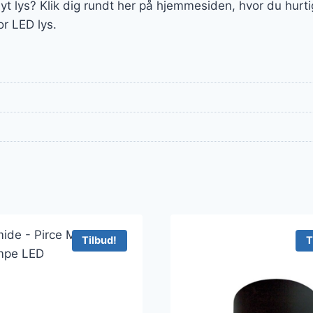
yt lys? Klik dig rundt her på hjemmesiden, hvor du hurt
or LED lys.
Tilbud!
T