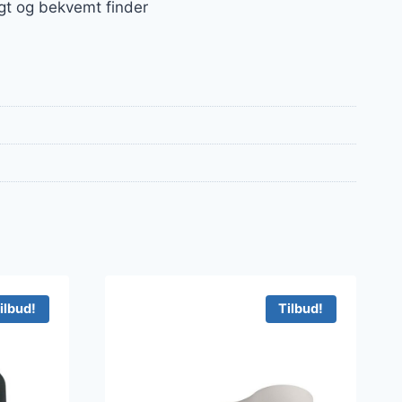
igt og bekvemt finder
ilbud!
Tilbud!