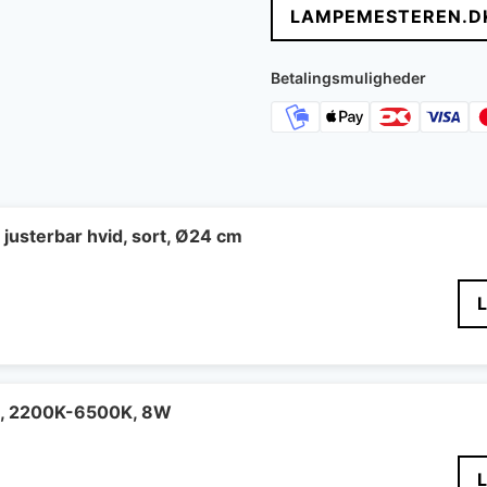
LAMPEMESTEREN.D
var:
er:
1.349 kr..
901 
Betalingsmuligheder
 justerbar hvid, sort, Ø24 cm
e, 2200K-6500K, 8W