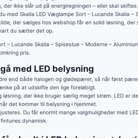
, der ikke slår ud på energiregningen – eller skal skift
t du med Skaila LED Væglampe Sort – Lucande Skalia – 
lde, der sælges hos webshop får en solid løsning, der 
nart du sætter det op.
t – Lucande Skalia – Spisestue – Moderne – Aluminium
 omkring pris.
t gå med LED belysning
re end både halogen og glødepærer, så når først pæren 
ænke på at udskifte den lige foreløbigt.
g løsning, der ikke bruger særlig meget strøm. LED er de
 når det kommer til belysning i hjemmet.
 justeres. Du får enormt mange valgmuligheder med LED,
 fintunes dynamisk.