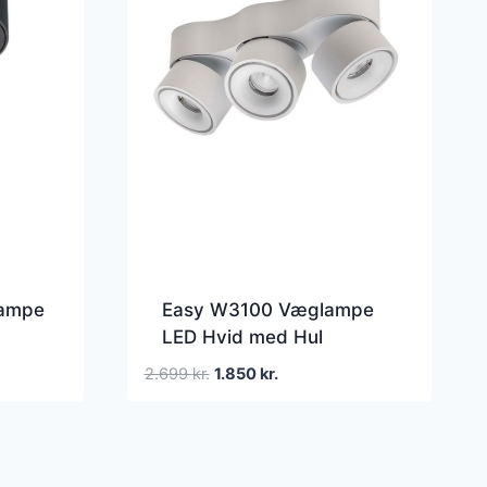
lampe
Easy W3100 Væglampe
LED Hvid med Hul
Den
Den
2.699
kr.
1.850
kr.
oprindelige
aktuelle
pris
pris
var:
er:
2.699 kr..
1.850 kr..