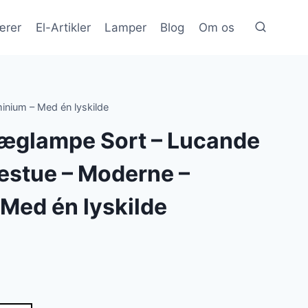
ærer
El-Artikler
Lamper
Blog
Om os
inium – Med én lyskilde
Væglampe Sort – Lucande
sestue – Moderne –
Med én lyskilde
n
e
uelle