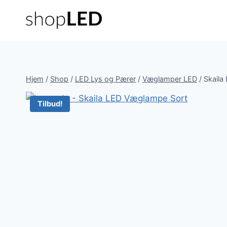
Fortsæt
til
indhold
Hjem
/
Shop
/
LED Lys og Pærer
/
Væglamper LED
/
Skaila
Tilbud!