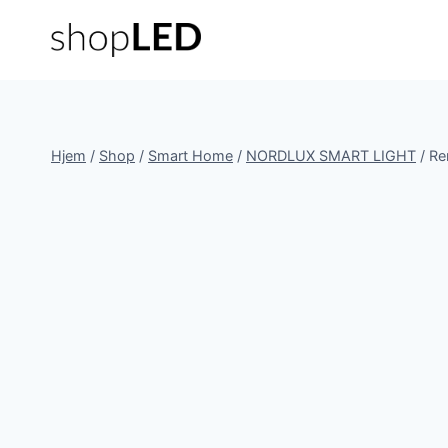
Fortsæt
til
indhold
Hjem
/
Shop
/
Smart Home
/
NORDLUX SMART LIGHT
/
Re