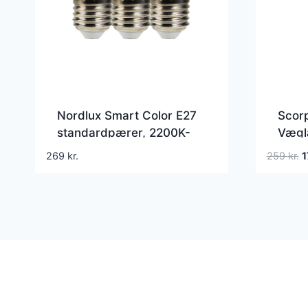
Nordlux Smart Color E27
Scor
standardpærer, 2200K-
Vægl
6500K, 7W, 3-pak
Nordl
D
269
kr.
259
kr.
Med é
o
p
v
2