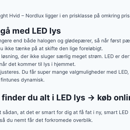
ht Hvid – Nordlux ligger i en prisklasse på omkring pris
t gå med LED lys
gere end både halogen og glødepærer, så når først pære
u ikke tænke på at skifte den lige foreløbigt.
g løsning, der ikke sluger særlig meget strøm. LED er der
 når det kommer til lys i hjemmet.
 justeres. Du får super mange valgmuligheder med LED, d
 fintunes dynamisk.
finder du alt i LED lys → køb onl
 sådan, at det er smart for dig at få fat i ny, smart LE
 så du nemt får det forkromede overblik.