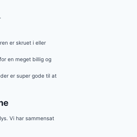
.
n er skruet i eller
for en meget billig og
er er super gode til at
ine
D lys. Vi har sammensat