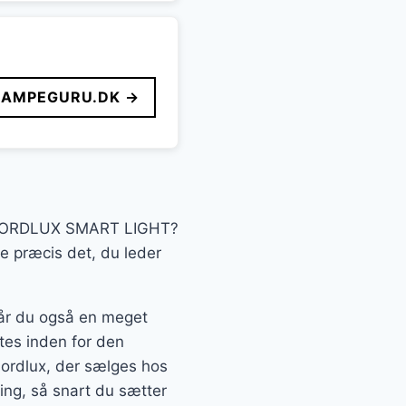
LAMPEGURU.DK →
ien NORDLUX SMART LIGHT?
ge præcis det, du leder
 får du også en meget
ftes inden for den
ordlux, der sælges hos
ing, så snart du sætter