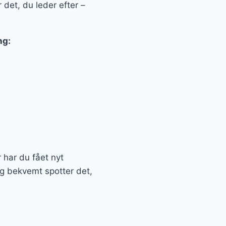
 det, du leder efter –
ng:
r har du fået nyt
og bekvemt spotter det,