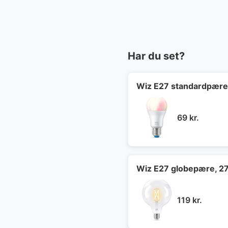
Har du set?
Wiz E27 standardpær
69
kr.
Wiz E27 globepære, 2
119
kr.