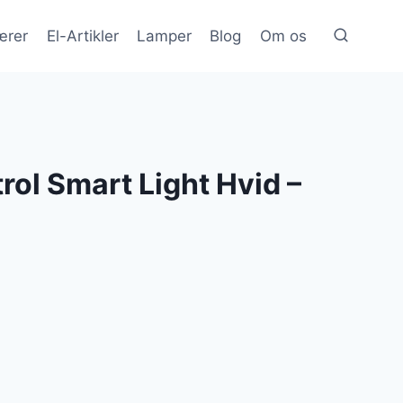
ærer
El-Artikler
Lamper
Blog
Om os
ol Smart Light Hvid –