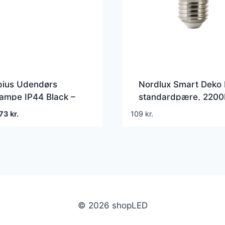
pius Udendørs
Nordlux Smart Deko
ampe IP44 Black –
standardpære, 2200
ux – Entré – Plastik –
4,7W
en
Den
173
kr.
109
kr.
n lyskilde
prindelige
aktuelle
ris
pris
ar:
er:
59 kr..
173 kr..
© 2026 shopLED