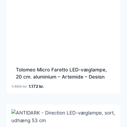
Tolomeo Micro Faretto LED-væglampe,
20 cm, aluminium – Artemide – Design
Den
Den
1.465
kr.
1.172
kr.
oprindelige
aktuelle
pris
pris
var:
er:
1.465 kr..
1.172 kr..