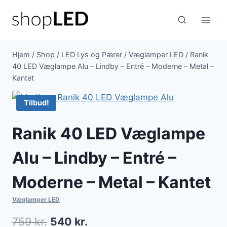
Fortsæt
til
indhold
Hjem
/
Shop
/
LED Lys og Pærer
/
Væglamper LED
/
Ranik
40 LED Væglampe Alu – Lindby – Entré – Moderne – Metal –
Kantet
Tilbud!
Ranik 40 LED Væglampe
Alu – Lindby – Entré –
Moderne – Metal – Kantet
Væglamper LED
Den
Den
759
kr.
540
kr.