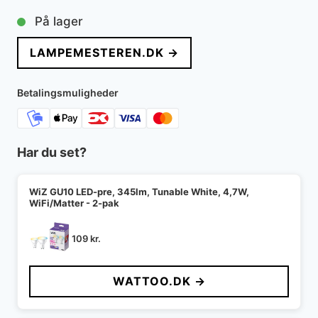
oprindelige
aktuelle
På lager
pris
pris
LAMPEMESTEREN.DK →
var:
er:
759 kr..
540 kr..
Betalingsmuligheder
Har du set?
WiZ GU10 LED-pre, 345lm, Tunable White, 4,7W,
WiFi/Matter - 2-pak
109
kr.
WATTOO.DK →