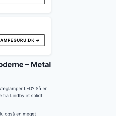
LAMPEGURU.DK →
oderne – Metal
en Væglamper LED? Så er
fra Lindby et solidt
r du også en meget