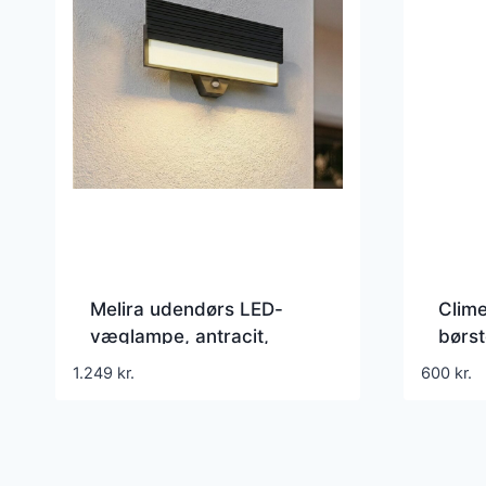
Melira udendørs LED-
Clim
væglampe, antracit,
børst
sensor, IP65 – Lucande –
Stars
1.249
kr.
600
kr.
Terrasse – Moderne –
Mode
Aluminium – Med én
lyskilde