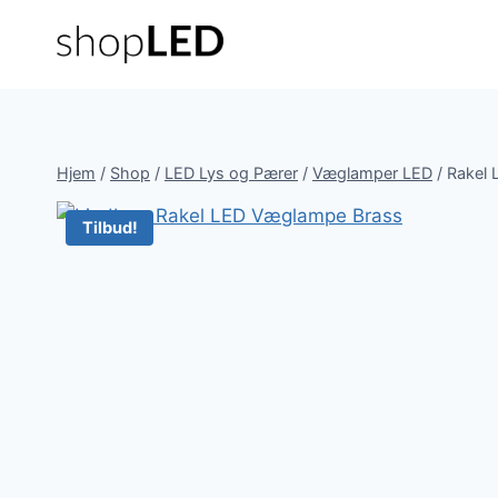
Fortsæt
til
indhold
Hjem
/
Shop
/
LED Lys og Pærer
/
Væglamper LED
/
Rakel 
Tilbud!