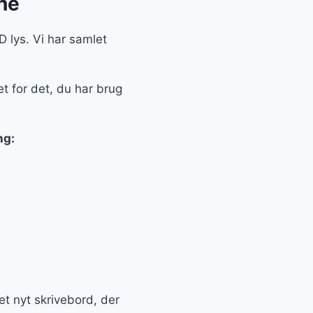
ine
D lys. Vi har samlet
t for det, du har brug
ng:
ået nyt skrivebord, der