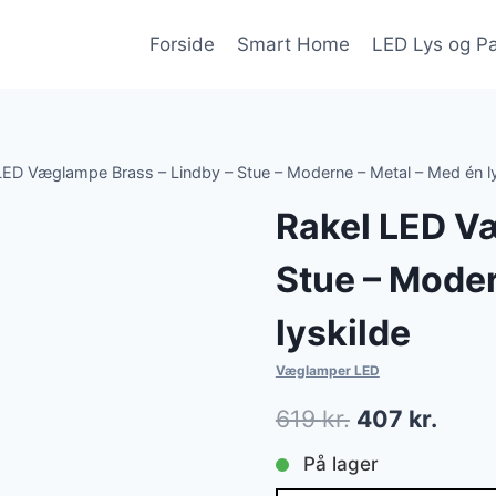
Forside
Smart Home
LED Lys og P
LED Væglampe Brass – Lindby – Stue – Moderne – Metal – Med én ly
Rakel LED V
Stue – Moder
lyskilde
Væglamper LED
Den
Den
619
kr.
407
kr.
oprindelige
aktue
På lager
pris
pris