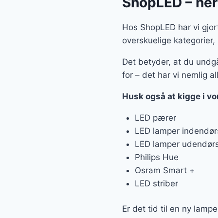
ShopLED – her 
Hos ShopLED har vi gjort 
overskuelige kategorier,
Det betyder, at du undgå
for – det har vi nemlig al
Husk også at kigge i v
LED pærer
LED lamper indendør
LED lamper udendør
Philips Hue
Osram Smart +
LED striber
Er det tid til en ny lampe