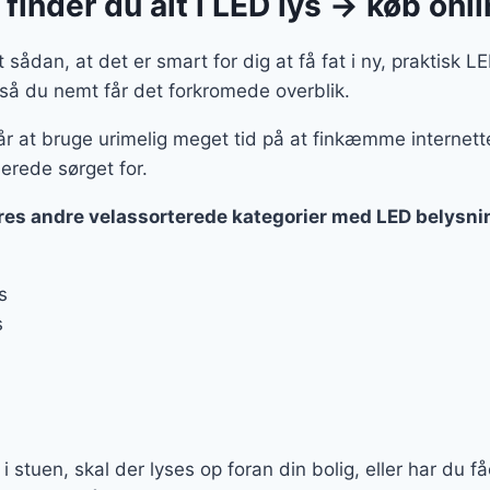
finder du alt i LED lys → køb onl
sådan, at det er smart for dig at få fat i ny, praktisk LE
 så du nemt får det forkromede overblik.
r at bruge urimelig meget tid på at finkæmme internette
lerede sørget for.
ores andre velassorterede kategorier med LED belysni
s
s
 i stuen, skal der lyses op foran din bolig, eller har du f