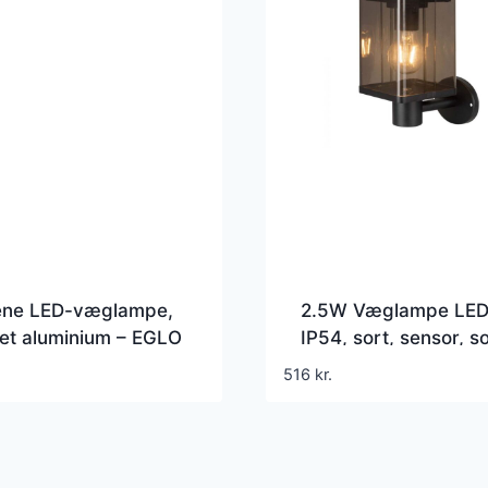
ene LED-væglampe,
2.5W Væglampe LED
et aluminium – EGLO
IP54, sort, sensor, so
 of Light – Stue –
516
kr.
rne – Kantet