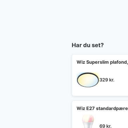
Har du set?
Wiz Superslim plafond,
329
kr.
Wiz E27 standardpær
69
kr.