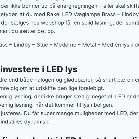
 der ikke bonner ud på energiregningen – eller skal skif
betyder, at du med Rakel LED Væglampe Brass – Lindby
 der sælges hos webshop får en solid løsning, der samti
snart du sætter det op.
s – Lindby – Stue – Moderne – Metal – Med én lyskilde 
 investere i LED lys
re end både halogen og glødepærer, så snart pæren er s
mre dig om at udskifte den lige foreløbigt.
enlig løsning, der ikke bruger særlig meget el. LED er d
nlig løsning, når det kommer til lys i boligen.
justeres. Du får super mange muligheder med LED, der e
indstilles dynamisk.