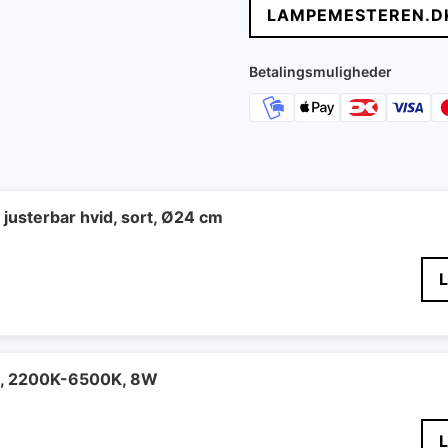
LAMPEMESTEREN.D
var:
er:
619 kr..
407 k
Betalingsmuligheder
 justerbar hvid, sort, Ø24 cm
e, 2200K-6500K, 8W