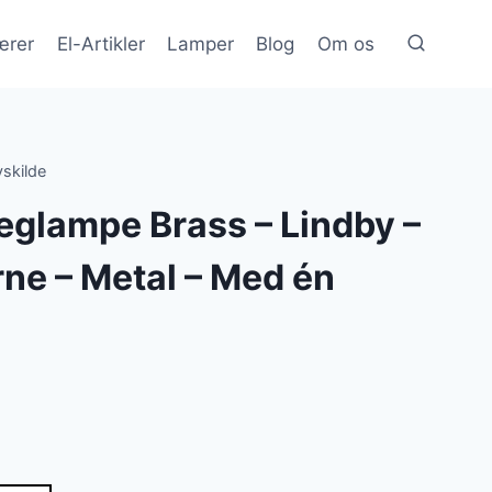
ærer
El-Artikler
Lamper
Blog
Om os
skilde
æglampe Brass – Lindby –
ne – Metal – Med én
lle