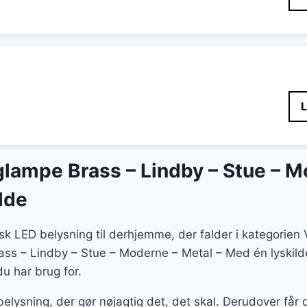
lampe Brass – Lindby – Stue – M
lde
tisk LED belysning til derhjemme, der falder i kategori
s – Lindby – Stue – Moderne – Metal – Med én lyskilde 
du har brug for.
belysning, der gør nøjagtig det, det skal. Derudover få