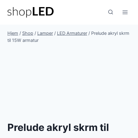
Fortsæt
til
indhold
Hjem
/
Shop
/
Lamper
/
LED Armaturer
/
Prelude akryl skrm
til 15W armatur
Prelude akryl skrm til