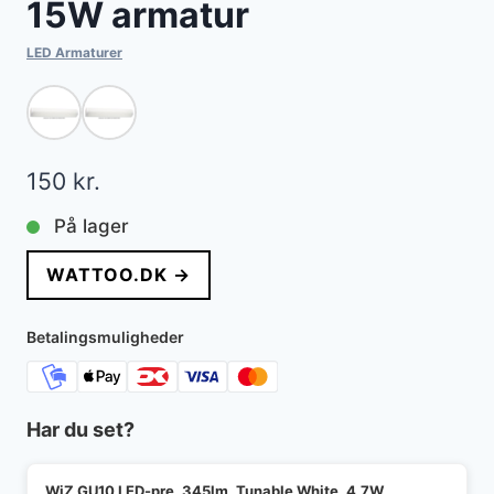
15W armatur
LED Armaturer
150
kr.
På lager
WATTOO.DK →
Betalingsmuligheder
Har du set?
WiZ GU10 LED-pre, 345lm, Tunable White, 4,7W,